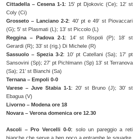
Cittadella – Cesena 1-1
: 15′ pt Djokovic (Ce); 12′ st
Coly (Ci)
Grosseto – Lanciano 2-2
: 40′ pt e 49′ st Piovaccari
(G); 5′ st Plasmati (L); 13′ st Piccolo (L)
Reggina – Padova 2-1
: 14′ st Rispoli (P); 18′ st
Gerardi (R); 33′ st (rig.) Di Michele (R)
Sassuolo – Spezia 3-2
: 10′ pt Catellani (Sa); 17′ pt
Sansovini (Sp); 27′ pt Pichlmann (Sp) 13′ st Terranova
(Sa); 21′ st Bianchi (Sa)
Ternana – Empoli 0-0
Varese – Juve Stabia 1-1
: 20′ st Bruno (J); 30′ st
Ebagua (V)
Livorno – Modena ore 18
Novara – Verona domenica ore 12.30
Ascoli – Pro Vercelli 0-0:
solo un pareggio a reti
bianche che serve a ben poco a entrambe le squadre.