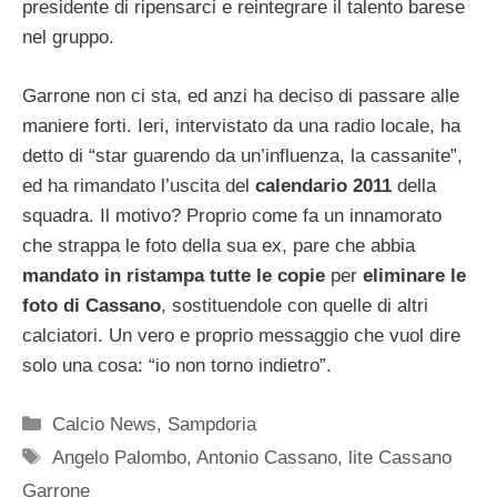
presidente di ripensarci e reintegrare il talento barese
nel gruppo.
Garrone non ci sta, ed anzi ha deciso di passare alle
maniere forti. Ieri, intervistato da una radio locale, ha
detto di “star guarendo da un’influenza, la cassanite”,
ed ha rimandato l’uscita del
calendario 2011
della
squadra. Il motivo? Proprio come fa un innamorato
che strappa le foto della sua ex, pare che abbia
mandato in ristampa tutte le copie
per
eliminare le
foto di Cassano
, sostituendole con quelle di altri
calciatori. Un vero e proprio messaggio che vuol dire
solo una cosa: “io non torno indietro”.
Categorie
Calcio News
,
Sampdoria
Tag
Angelo Palombo
,
Antonio Cassano
,
lite Cassano
Garrone