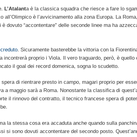
e.
L’Atalant
a è la classica squadra che riesce a fare lo sga
oco all’Olimpico è l’avvicinamento alla zona Europa. La Roma,
si è dovuto “accontentare” delle seconde linee ma ha azzecc
 creduto
. Sicuramente basterebbe la vittoria con la Fiorentin
ncontrerà proprio i Viola. Il vero traguardo, però, è quello
ncato il goal dei record domenica, sogna lo scudetto.
e spera di rientrare presto in campo, magari proprio per esse
va a maggio sarà a Roma. Nonostante la classifica di quest’
e il rinnovo del contratto, il tecnico francese spera di poter
rbe.
 ma la stessa cosa era accaduta anche quando sulla panchin
orossi si sono dovuti accontentare del secondo posto. Quest’a