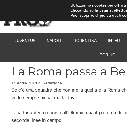
Vai
Utilizziamo i cookie per offrirt
Cliccando sulla pagina, effettua
al
Puoi scoprire di più su quali c
contenuto
JUVENTUS
NAPOLI
FIORENTINA
INTER
TORINO
La Roma passa a Be
14 Aprile 2014
di
Redazione
Se c’è una squadra che non molla quella è la Roma che 
vede sempre più vicina la Juve.
La vittoria dei romanisti all’Olimpico ha il profumo dell
seconde linee in campo.