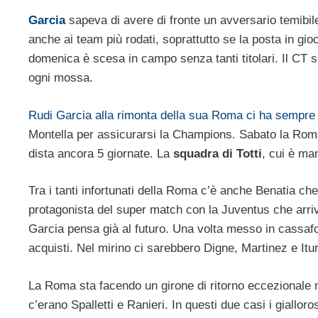
Garcia
sapeva di avere di fronte un avversario temibil
anche ai team più rodati, soprattutto se la posta in gi
domenica è scesa in campo senza tanti titolari. Il CT 
ogni mossa.
Rudi Garcia alla rimonta della sua Roma ci ha sempre
Montella per assicurarsi la Champions. Sabato la Roma i
dista ancora 5 giornate. La
squadra di Totti
, cui è ma
Tra i tanti infortunati della Roma c’è anche Benatia ch
protagonista del super match con la Juventus che arri
Garcia pensa già al futuro. Una volta messo in cassafort
acquisti. Nel mirino ci sarebbero Digne, Martinez e Itu
La Roma sta facendo un girone di ritorno eccezionale
c’erano Spalletti e Ranieri. In questi due casi i giall