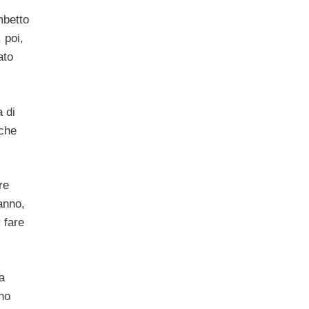
mbetto
 poi,
ato
a di
 che
re
anno,
 fare
a
nno