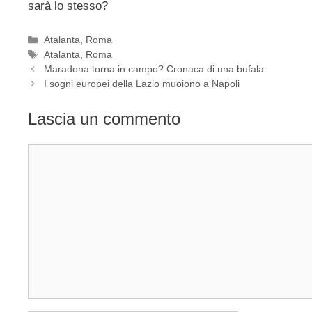
sarà lo stesso?
Categorie
Atalanta
,
Roma
Tag
Atalanta
,
Roma
Maradona torna in campo? Cronaca di una bufala
I sogni europei della Lazio muoiono a Napoli
Lascia un commento
Commento