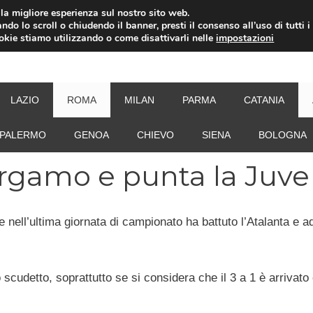
i la migliore esperienza sul nostro sito web.
ndo lo scroll o chiudendo il banner, presti il consenso all’uso di tutti i
ookie stiamo utilizzando o come disattivarli nelle
impostazioni
NEW
LAZIO
ROMA
MILAN
PARMA
CATANIA
PALERMO
GENOA
CHIEVO
SIENA
BOLOGNA
rgamo e punta la Juve
nell’ultima giornata di campionato ha battuto l’Atalanta e 
o scudetto, soprattutto se si considera che il 3 a 1 è arrivato