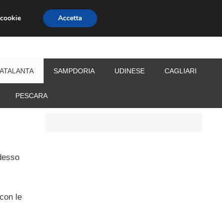
 cookie
Accetta
S
CALCIOMERCATO
ALLENATORI
ATALANTA
SAMPDORIA
UDINESE
CAGLIARI
PESCARA
adesso
 con le