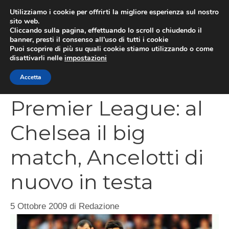
Vai
Utilizziamo i cookie per offrirti la migliore esperienza sul nostro
al
sito web.
MEN
Cliccando sulla pagina, effettuando lo scroll o chiudendo il
contenuto
banner, presti il consenso all’uso di tutti i cookie
Puoi scoprire di più su quali cookie stiamo utilizzando o come
disattivarli nelle
impostazioni
CATEGORIES
Accetta
Premier League: al
Chelsea il big
match, Ancelotti di
nuovo in testa
5 Ottobre 2009
di
Redazione