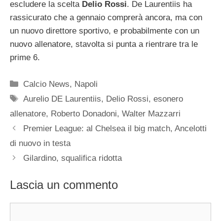
escludere la scelta
Delio Rossi
. De Laurentiis ha
rassicurato che a gennaio comprerà ancora, ma con
un nuovo direttore sportivo, e probabilmente con un
nuovo allenatore, stavolta si punta a rientrare tra le
prime 6.
Categorie
Calcio News
,
Napoli
Tag
Aurelio DE Laurentiis
,
Delio Rossi
,
esonero
allenatore
,
Roberto Donadoni
,
Walter Mazzarri
Premier League: al Chelsea il big match, Ancelotti
di nuovo in testa
Gilardino, squalifica ridotta
Lascia un commento
Commento