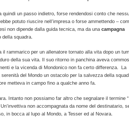
fa quindi un passo indietro, forse rendendosi conto che ness
rebbe potuto riuscire nell’impresa o forse ammettendo – co
ntesi non dipende dalla guida tecnica, ma da una
campagna
o della squadra.
l rammarico per un allenatore tornato alla vita dopo un tu
ù duro della sua vita. Il suo ritorno in panchina aveva commo
timenti e la vicenda di Mondonico non fa certo differenza. La
a serenità del Mondo un ostacolo per la salvezza della squad
atore metteva in campo fino a qualche anno fa.
ra. Intanto non possiamo far altro che segnalare il termine “
o. Un’invettiva non accompagnata da nome del destinatario, 
aso, in bocca al lupo al Mondo, a Tesser ed al Novara.