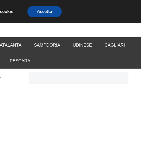
 cookie
Accetta
S
CALCIOMERCATO
ALLENATORI
ATALANTA
SAMPDORIA
UDINESE
CAGLIARI
PESCARA
r