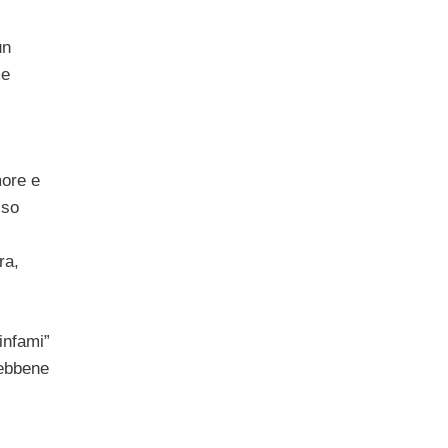
un
me
more e
sso
ra,
infami”
sebbene