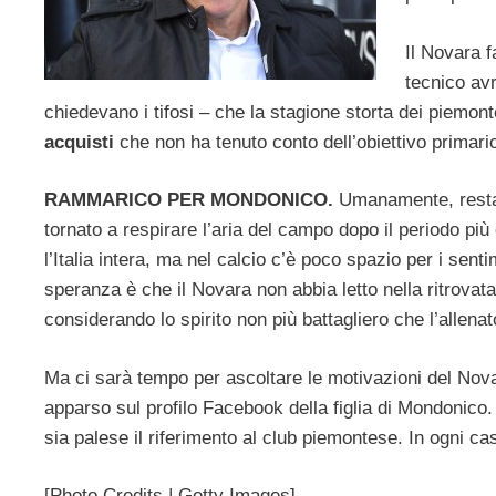
Il Novara 
tecnico av
chiedevano i tifosi – che la stagione storta dei piemo
acquisti
che non ha tenuto conto dell’obiettivo primari
RAMMARICO PER MONDONICO.
Umanamente, resta i
tornato a respirare l’aria del campo dopo il periodo pi
l’Italia intera, ma nel calcio c’è poco spazio per i sen
speranza è che il Novara non abbia letto nella ritrovat
considerando lo spirito non più battagliero che l’allen
Ma ci sarà tempo per ascoltare le motivazioni del Nova
apparso sul profilo Facebook della figlia di Mondonic
sia palese il riferimento al club piemontese. In ogni c
[Photo Credits | Getty Images]