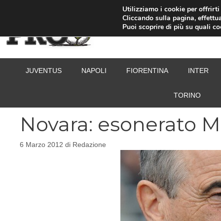
Vai
Utilizziamo i cookie per offrirt
Cliccando sulla pagina, effettua
al
Puoi scoprire di più su quali c
contenuto
JUVENTUS
NAPOLI
FIORENTINA
INTER
TORINO
Novara: esonerato M
6 Marzo 2012
di
Redazione