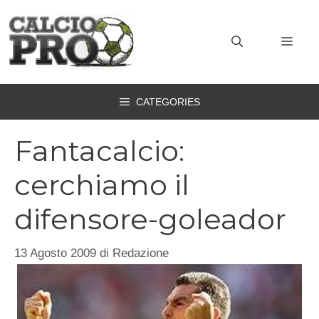
Vai
al
MEN
contenuto
CATEGORIES
Fantacalcio:
cerchiamo il
difensore-goleador
13 Agosto 2009
di
Redazione