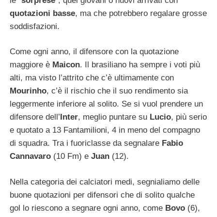
le “
sorprese
“, quei giovani o nuovi arrivati con
quotazioni basse
, ma che potrebbero regalare grosse
soddisfazioni.
Come ogni anno, il difensore con la quotazione
maggiore è
Maicon
. Il brasiliano ha sempre i voti più
alti, ma visto l’attrito che c’è ultimamente con
Mourinho
, c’è il rischio che il suo rendimento sia
leggermente inferiore al solito. Se si vuol prendere un
difensore dell’
Inter
, meglio puntare su
Lucio
, più serio
e quotato a 13 Fantamilioni, 4 in meno del compagno
di squadra. Tra i fuoriclasse da segnalare
Fabio
Cannavaro
(10 Fm) e
Juan
(12).
Nella categoria dei calciatori medi, segnialiamo delle
buone quotazioni per difensori che di solito qualche
gol lo riescono a segnare ogni anno, come
Bovo
(6),