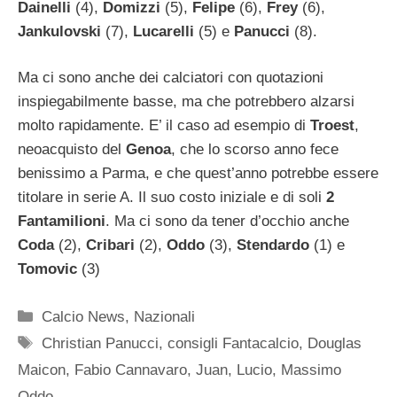
Dainelli
(4),
Domizzi
(5),
Felipe
(6),
Frey
(6),
Jankulovski
(7),
Lucarelli
(5) e
Panucci
(8).
Ma ci sono anche dei calciatori con quotazioni
inspiegabilmente basse, ma che potrebbero alzarsi
molto rapidamente. E’ il caso ad esempio di
Troest
,
neoacquisto del
Genoa
, che lo scorso anno fece
benissimo a Parma, e che quest’anno potrebbe essere
titolare in serie A. Il suo costo iniziale e di soli
2
Fantamilioni
. Ma ci sono da tener d’occhio anche
Coda
(2),
Cribari
(2),
Oddo
(3),
Stendardo
(1) e
Tomovic
(3)
Categorie
Calcio News
,
Nazionali
Tag
Christian Panucci
,
consigli Fantacalcio
,
Douglas
Maicon
,
Fabio Cannavaro
,
Juan
,
Lucio
,
Massimo
Oddo