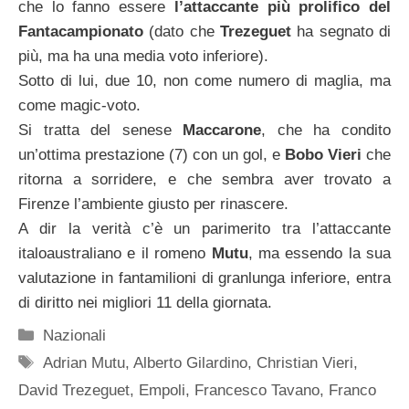
che lo fanno essere
l’attaccante più prolifico del
Fantacampionato
(dato che
Trezeguet
ha segnato di
più, ma ha una media voto inferiore).
Sotto di lui, due 10, non come numero di maglia, ma
come magic-voto.
Si tratta del senese
Maccarone
, che ha condito
un’ottima prestazione (7) con un gol, e
Bobo Vieri
che
ritorna a sorridere, e che sembra aver trovato a
Firenze l’ambiente giusto per rinascere.
A dir la verità c’è un parimerito tra l’attaccante
italoaustraliano e il romeno
Mutu
, ma essendo la sua
valutazione in fantamilioni di granlunga inferiore, entra
di diritto nei migliori 11 della giornata.
Categorie
Nazionali
Tag
Adrian Mutu
,
Alberto Gilardino
,
Christian Vieri
,
David Trezeguet
,
Empoli
,
Francesco Tavano
,
Franco