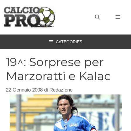
Vai
al
MEN
contenuto
CATEGORIES
19^: Sorprese per
Marzoratti e Kalac
22 Gennaio 2008
di
Redazione