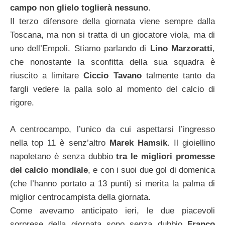
campo non glielo toglierà nessuno
.
Il terzo difensore della giornata viene sempre dalla
Toscana, ma non si tratta di un giocatore viola, ma di
uno dell’Empoli. Stiamo parlando di
Lino Marzoratti
,
che nonostante la sconfitta della sua squadra è
riuscito a limitare
Ciccio Tavano
talmente tanto da
fargli vedere la palla solo al momento del calcio di
rigore.
A centrocampo, l’unico da cui aspettarsi l’ingresso
nella top 11 è senz’altro
Marek Hamsik
. Il gioiellino
napoletano è senza dubbio
tra le migliori promesse
del calcio mondiale
, e con i suoi due gol di domenica
(che l’hanno portato a 13 punti) si merita la palma di
miglior centrocampista della giornata.
Come avevamo anticipato ieri, le due piacevoli
sorprese della giornata sono senza dubbio
Franco