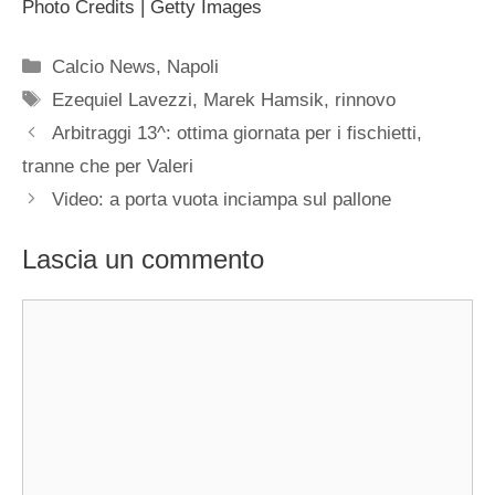
Photo Credits | Getty Images
Categorie
Calcio News
,
Napoli
Tag
Ezequiel Lavezzi
,
Marek Hamsik
,
rinnovo
Arbitraggi 13^: ottima giornata per i fischietti,
tranne che per Valeri
Video: a porta vuota inciampa sul pallone
Lascia un commento
Commento