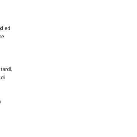
ud
ed
he
tardi,
 di
i