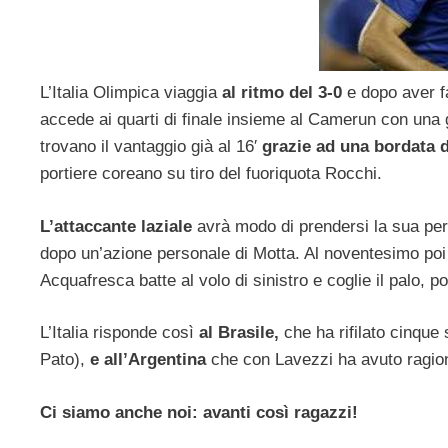
L’Italia Olimpica viaggia
al ritmo del 3-0
e dopo aver f
accede ai quarti di finale insieme al Camerun con una gi
trovano il vantaggio già al 16′
grazie ad una bordata 
portiere coreano su tiro del fuoriquota Rocchi.
L’attaccante laziale
avrà modo di prendersi la sua pe
dopo un’azione personale di Motta. Al noventesimo po
Acquafresca batte al volo di sinistro e coglie il palo, poi
L’Italia risponde così
al Brasile,
che ha rifilato cinque
Pato),
e all’Argentina
che con Lavezzi ha avuto ragione
Ci siamo anche noi: avanti così ragazzi!