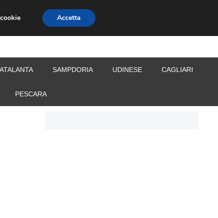
 cookie
Accetta
S
CALCIOMERCATO
ALLENATORI
ATALANTA
SAMPDORIA
UDINESE
CAGLIARI
PESCARA