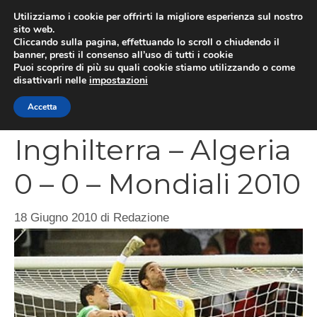
Vai
Utilizziamo i cookie per offrirti la migliore esperienza sul nostro
al
sito web.
MEN
Cliccando sulla pagina, effettuando lo scroll o chiudendo il
contenuto
banner, presti il consenso all’uso di tutti i cookie
Puoi scoprire di più su quali cookie stiamo utilizzando o come
disattivarli nelle
impostazioni
CATEGORIES
Accetta
Inghilterra – Algeria
0 – 0 – Mondiali 2010
18 Giugno 2010
di
Redazione