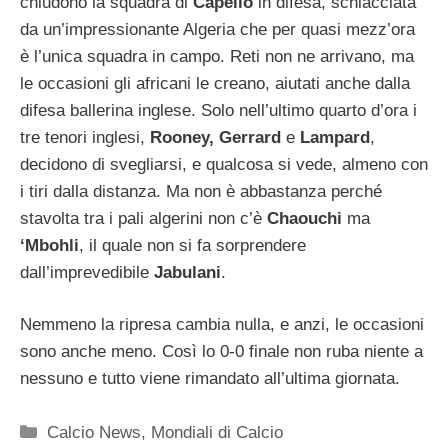
chiudono la squadra di
Capello
in difesa, schiacciata
da un’impressionante Algeria che per quasi mezz’ora
è l’unica squadra in campo. Reti non ne arrivano, ma
le occasioni gli africani le creano, aiutati anche dalla
difesa ballerina inglese. Solo nell’ultimo quarto d’ora i
tre tenori inglesi,
Rooney, Gerrard
e
Lampard
,
decidono di svegliarsi, e qualcosa si vede, almeno con
i tiri dalla distanza. Ma non è abbastanza perché
stavolta tra i pali algerini non c’è
Chaouchi
ma
‘Mbohli
, il quale non si fa sorprendere
dall’imprevedibile
Jabulani
.
Nemmeno la ripresa cambia nulla, e anzi, le occasioni
sono anche meno. Così lo 0-0 finale non ruba niente a
nessuno e tutto viene rimandato all’ultima giornata.
Categorie
Calcio News
,
Mondiali di Calcio