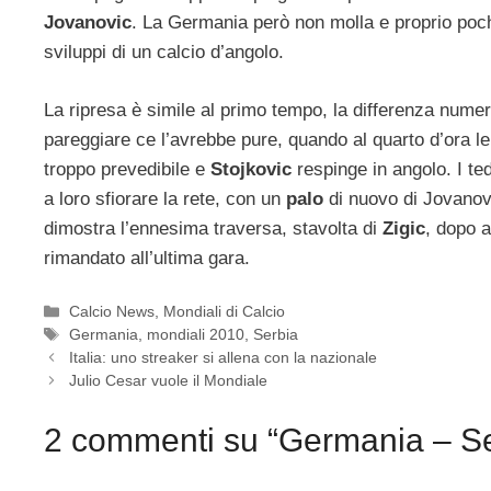
Jovanovic
. La Germania però non molla e proprio poc
sviluppi di un calcio d’angolo.
La ripresa è simile al primo tempo, la differenza numeri
pareggiare ce l’avrebbe pure, quando al quarto d’ora l
troppo prevedibile e
Stojkovic
respinge in angolo. I te
a loro sfiorare la rete, con un
palo
di nuovo di Jovanovi
dimostra l’ennesima traversa, stavolta di
Zigic
, dopo a
rimandato all’ultima gara.
Categorie
Calcio News
,
Mondiali di Calcio
Tag
Germania
,
mondiali 2010
,
Serbia
Italia: uno streaker si allena con la nazionale
Julio Cesar vuole il Mondiale
2 commenti su “Germania – Se