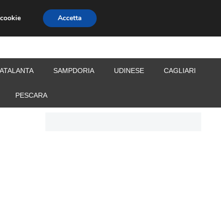
 cookie
Accetta
S
CALCIOMERCATO
ALLENATORI
ATALANTA
SAMPDORIA
UDINESE
CAGLIARI
PESCARA