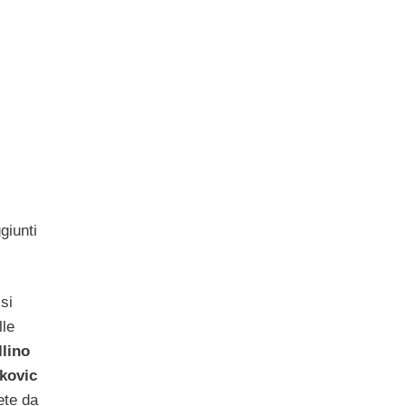
giunti
si
le
llino
kovic
ete da