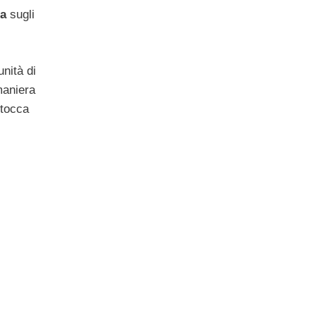
sa
sugli
unità di
maniera
 tocca