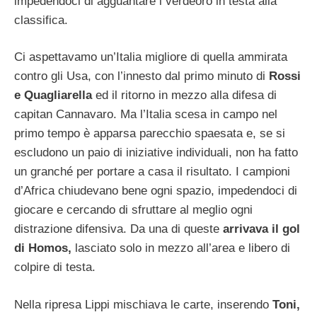
impedendoci di agguantare i verdeoro in testa alla
classifica.
Ci aspettavamo un’Italia migliore di quella ammirata
contro gli Usa, con l’innesto dal primo minuto di
Rossi
e Quagliarella
ed il ritorno in mezzo alla difesa di
capitan Cannavaro. Ma l’Italia scesa in campo nel
primo tempo è apparsa parecchio spaesata e, se si
escludono un paio di iniziative individuali, non ha fatto
un granché per portare a casa il risultato. I campioni
d’Africa chiudevano bene ogni spazio, impedendoci di
giocare e cercando di sfruttare al meglio ogni
distrazione difensiva. Da una di queste
arrivava il gol
di Homos,
lasciato solo in mezzo all’area e libero di
colpire di testa.
Nella ripresa Lippi mischiava le carte, inserendo
Toni,