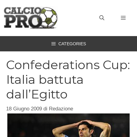
Vai
al
MEN
contenuto
CATEGORIES
Confederations Cup:
Italia battuta
dall’Egitto
18 Giugno 2009
di
Redazione