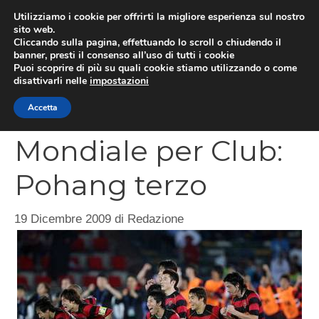
Vai
Utilizziamo i cookie per offrirti la migliore esperienza sul nostro
al
sito web.
MEN
Cliccando sulla pagina, effettuando lo scroll o chiudendo il
contenuto
banner, presti il consenso all’uso di tutti i cookie
Puoi scoprire di più su quali cookie stiamo utilizzando o come
disattivarli nelle
impostazioni
CATEGORIES
Accetta
Mondiale per Club:
Pohang terzo
19 Dicembre 2009
di
Redazione