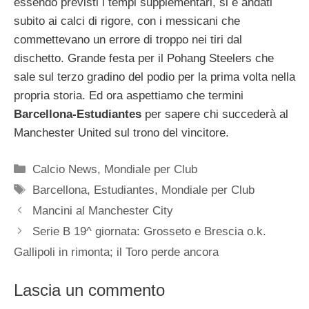
essendo previsti i tempi supplementari, si è andati
subito
ai calci di rigore, con i messicani che
commettevano un errore di troppo nei tiri dal
dischetto. Grande festa per il Pohang Steelers che
sale sul terzo gradino del podio per la prima volta nella
propria storia. Ed ora aspettiamo che termini
Barcellona-Estudiantes
per sapere chi succederà al
Manchester United sul trono del vincitore.
Categorie
Calcio News
,
Mondiale per Club
Tag
Barcellona
,
Estudiantes
,
Mondiale per Club
Mancini al Manchester City
Serie B 19^ giornata: Grosseto e Brescia o.k.
Gallipoli in rimonta; il Toro perde ancora
Lascia un commento