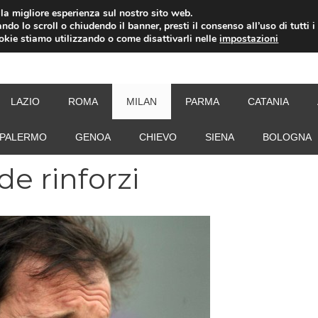
i la migliore esperienza sul nostro sito web.
ndo lo scroll o chiudendo il banner, presti il consenso all’uso di tutti i
ookie stiamo utilizzando o come disattivarli nelle
impostazioni
NEW
LAZIO
ROMA
MILAN
PARMA
CATANIA
PALERMO
GENOA
CHIEVO
SIENA
BOLOGNA
de rinforzi