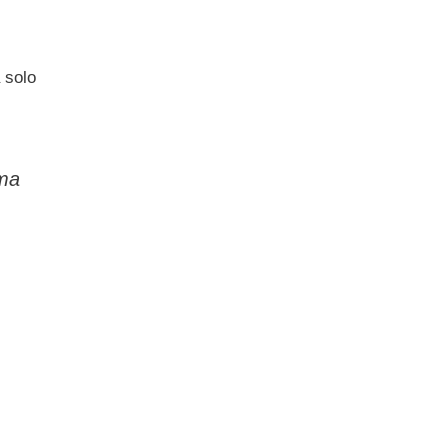
 solo
 ma