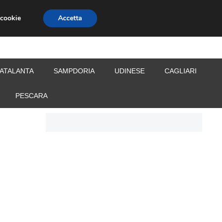
 cookie
Accetta
S
CALCIOMERCATO
ALLENATORI
ATALANTA
SAMPDORIA
UDINESE
CAGLIARI
PESCARA