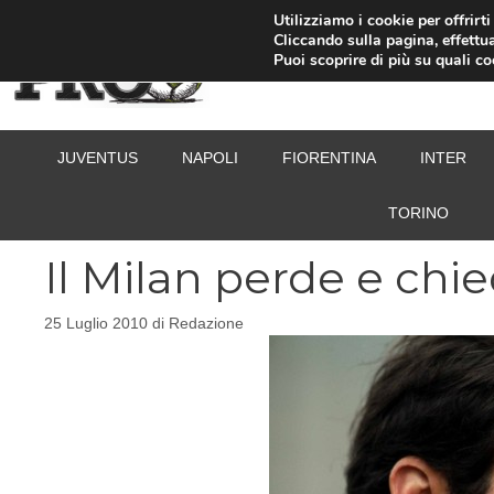
Vai
Utilizziamo i cookie per offrirt
Cliccando sulla pagina, effettua
al
Puoi scoprire di più su quali c
contenuto
JUVENTUS
NAPOLI
FIORENTINA
INTER
TORINO
Il Milan perde e chie
25 Luglio 2010
di
Redazione