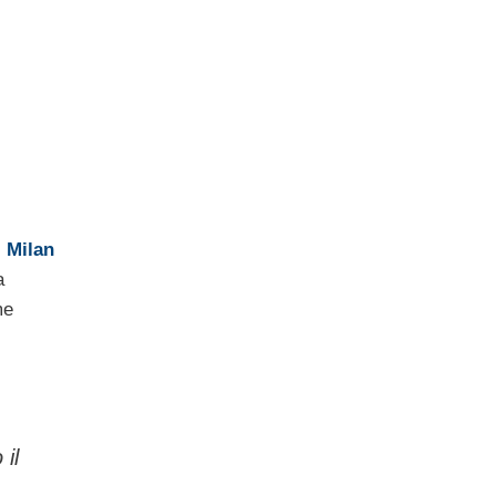
l
Milan
a
me
 il