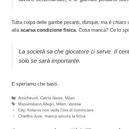
Tutta colpa delle gambe pesanti, dunque, ma è chiaro ch
alla
scarsa condizione fisica.
Cosa manca? Ce lo spieg
La società sa che giocatore ci serve. Il ce
solo se sarà importante.
E speriamo che basti.
Categorie
Amichevoli
,
Calcio News
,
Milan
Tag
Massimiliano Allegri
,
Milan
,
Varese
City: Kolarov non vede l’ora di cominciare
Chiellini-Juve, manca ancora la firma