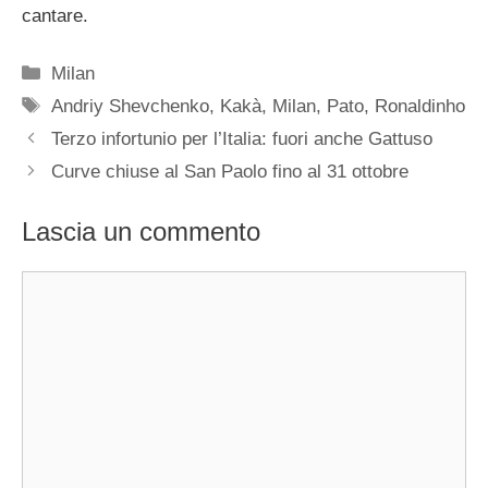
cantare.
Categorie
Milan
Tag
Andriy Shevchenko
,
Kakà
,
Milan
,
Pato
,
Ronaldinho
Terzo infortunio per l’Italia: fuori anche Gattuso
Curve chiuse al San Paolo fino al 31 ottobre
Lascia un commento
Commento