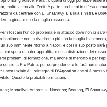
roprio non gradisce. Peraltro quella di oggi potrebbe essere l
te
, molto vicino allo Zenit. A parte i problemi in difesa comu
Pazzini
da centrale con El Shaarawy alla sua sinistra e Boat
dere a giocare con la maglia rossonera.
Per i toscani l’unico problema è in attacco dove non ci sarà
Probabilmente non lo rivedremo più con la maglia bianconera,
i un suo imminente ritorno a Napoli, e così il suo posto sarà
Iachini spera di poter approfittare della distrazione dei rosson
rsi problemi di formazione, ma anche di mercato e per l’epi
e contro la Pro Patria, per sorprenderlo, e lo farà non snatu
za sostanziale è il reintegro di
D’Agostino
che si è mosso 
vibile. Queste le probabili formazioni:
nstant; Montolivo, Ambrosini, Nocerino; Boateng, El Shaarawy