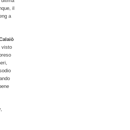
’ultima
nque, il
eng a
Calaiò
 visto
 preso
eri,
sodio
rando
bene
,