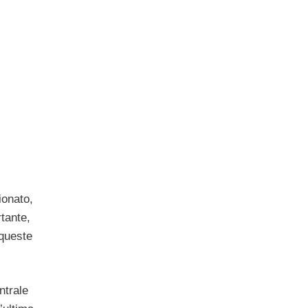
ionato,
tante,
 queste
ntrale