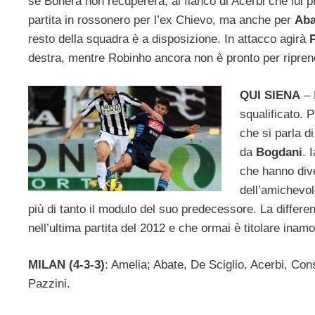
se Bonera non recupererà, al fianco di Acerbi che lui p
partita in rossonero per l’ex Chievo, ma anche per
Aba
resto della squadra è a disposizione. In attacco agirà
destra, mentre Robinho ancora non è pronto per ripren
QUI SIENA
– 
squalificato. 
che si parla d
da
Bogdani
. 
che hanno dive
dell’amichevol
più di tanto il modulo del suo predecessore. La differen
nell’ultima partita del 2012 e che ormai è titolare inamo
MILAN (4-3-3)
: Amelia; Abate, De Sciglio, Acerbi, Co
Pazzini.