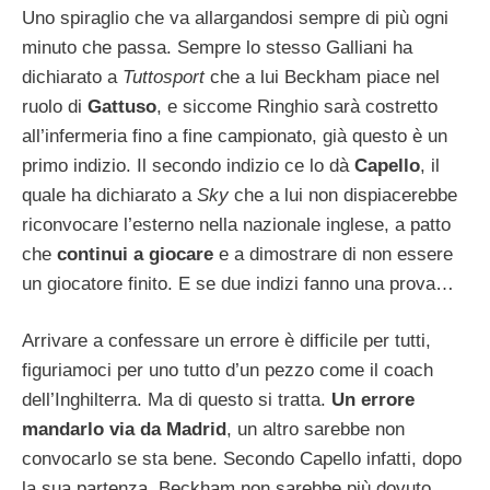
Uno spiraglio che va allargandosi sempre di più ogni
minuto che passa. Sempre lo stesso Galliani ha
dichiarato a
Tuttosport
che a lui Beckham piace nel
ruolo di
Gattuso
, e siccome Ringhio sarà costretto
all’infermeria fino a fine campionato, già questo è un
primo indizio. Il secondo indizio ce lo dà
Capello
, il
quale ha dichiarato a
Sky
che a lui non dispiacerebbe
riconvocare l’esterno nella nazionale inglese, a patto
che
continui a giocare
e a dimostrare di non essere
un giocatore finito. E se due indizi fanno una prova…
Arrivare a confessare un errore è difficile per tutti,
figuriamoci per uno tutto d’un pezzo come il coach
dell’Inghilterra. Ma di questo si tratta.
Un errore
mandarlo via da Madrid
, un altro sarebbe non
convocarlo se sta bene. Secondo Capello infatti, dopo
la sua partenza, Beckham non sarebbe più dovuto