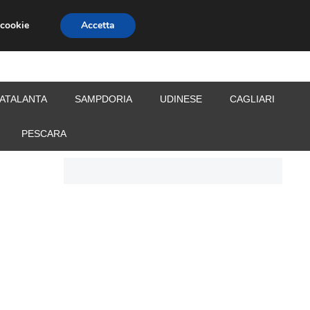
 cookie
Accetta
S
CALCIOMERCATO
ALLENATORI
ATALANTA
SAMPDORIA
UDINESE
CAGLIARI
PESCARA