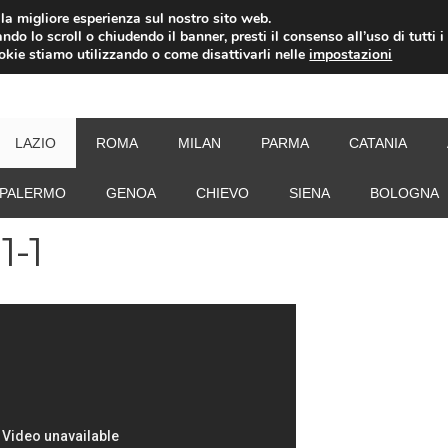
i la migliore esperienza sul nostro sito web.
ndo lo scroll o chiudendo il banner, presti il consenso all’uso di tutti i
ookie stiamo utilizzando o come disattivarli nelle
impostazioni
NEW
LAZIO
ROMA
MILAN
PARMA
CATANIA
PALERMO
GENOA
CHIEVO
SIENA
BOLOGNA
1-1