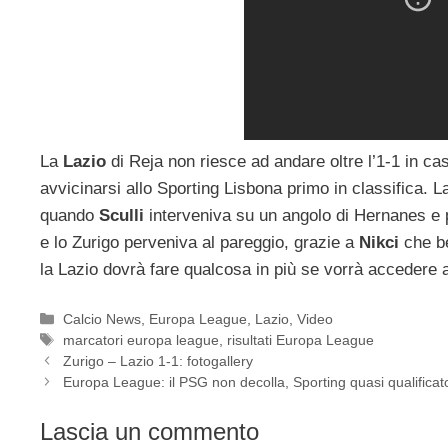
La
Lazio
di Reja non riesce ad andare oltre l’1-1 in ca
avvicinarsi allo Sporting Lisbona primo in classifica. 
quando
Sculli
interveniva su un angolo di Hernanes e p
e lo Zurigo perveniva al pareggio, grazie a
Nikci
che be
la Lazio dovrà fare qualcosa in più se vorrà accedere 
Categorie
Calcio News
,
Europa League
,
Lazio
,
Video
Tag
marcatori europa league
,
risultati Europa League
Zurigo – Lazio 1-1: fotogallery
Europa League: il PSG non decolla, Sporting quasi qualificat
Lascia un commento