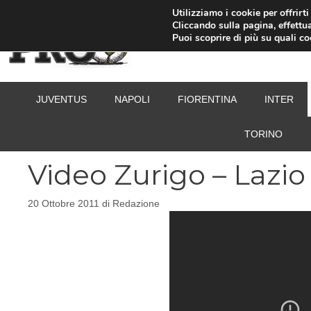
Vai
Utilizziamo i cookie per offrirt
Cliccando sulla pagina, effettua
al
Puoi scoprire di più su quali c
contenuto
JUVENTUS
NAPOLI
FIORENTINA
INTER
TORINO
Video Zurigo – Lazio 
20 Ottobre 2011
di
Redazione