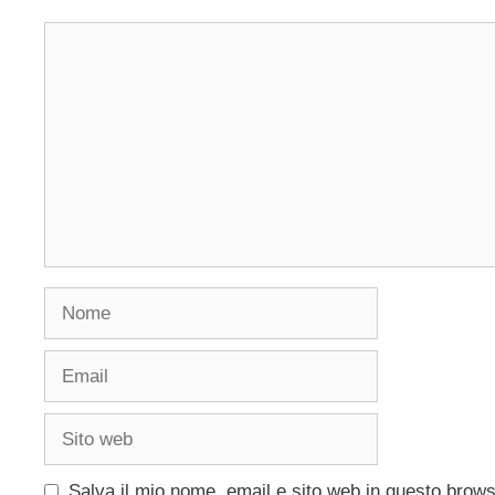
Commento
Nome
Email
Sito
web
Salva il mio nome, email e sito web in questo brow