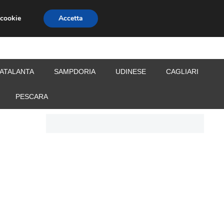
 cookie
Accetta
S
CALCIOMERCATO
ALLENATORI
ATALANTA
SAMPDORIA
UDINESE
CAGLIARI
PESCARA
n