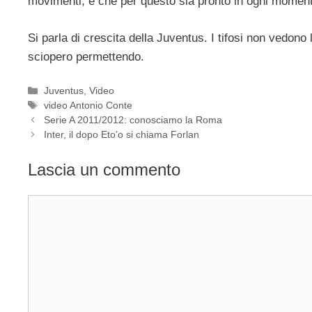
movimenti, e che per questo sia pronto in ogni moment
Si parla di crescita della Juventus. I tifosi non vedono 
sciopero permettendo.
Categorie
Juventus
,
Video
Tag
video Antonio Conte
Serie A 2011/2012: conosciamo la Roma
Inter, il dopo Eto’o si chiama Forlan
Lascia un commento
Commento