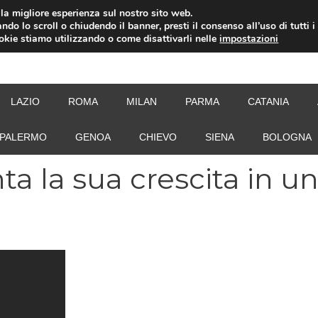
i la migliore esperienza sul nostro sito web.
ndo lo scroll o chiudendo il banner, presti il consenso all’uso di tutti i
ookie stiamo utilizzando o come disattivarli nelle
impostazioni
NEW
LAZIO
ROMA
MILAN
PARMA
CATANIA
PALERMO
GENOA
CHIEVO
SIENA
BOLOGNA
ta la sua crescita in u