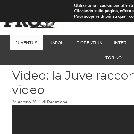
Vai
Utilizziamo i cookie per offrirt
Cliccando sulla pagina, effettua
al
Puoi scoprire di più su quali c
contenuto
JUVENTUS
NAPOLI
FIORENTINA
INTER
TORINO
Video: la Juve raccon
video
24 Agosto 2011
di
Redazione