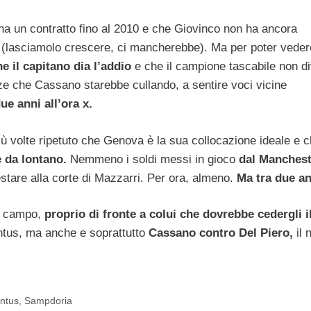
a un contratto fino al 2010 e che Giovinco non ha ancora
e (lasciamolo crescere, ci mancherebbe). Ma per poter veder
e il capitano dia l’addio
e che il campione tascabile non di
ze che Cassano starebbe cullando, a sentire voci vicine
ue anni all’ora x.
iù volte ripetuto che Genova è la sua collocazione ideale e 
e da lontano.
Nemmeno i soldi messi in gioco
dal Manchest
estare alla corte di Mazzarri. Per ora, almeno.
Ma tra due a
ul campo,
proprio di fronte a colui che dovrebbe cedergli i
tus, ma anche e soprattutto
Cassano contro Del Piero,
il
ntus
,
Sampdoria