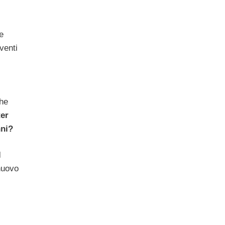
e
venti
che
er
nni?
l
 nuovo