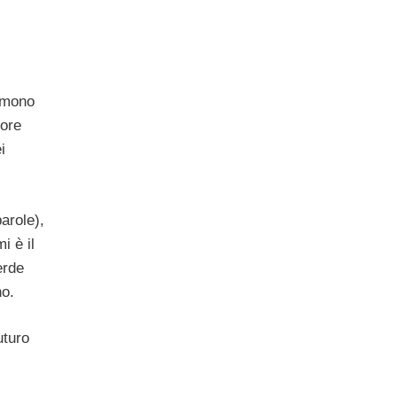
sumono
pore
i
arole),
i è il
erde
no.
uturo