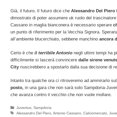
Già, il futuro. Il futuro dice che
Alessandro Del Piero
h
dimostrato di poter assumere uk ruolo del trascinator
Cassano in maglia bianconera è necessario sperare
ch
un punto di riferimento per la Vecchia Signora. Speran
all’ambiente blucerchiato, sebbene manchino
ancora d
Certo è che
il terribile Antonio
negli ultimi tempi ha p
difficilmente si lascerà convincere
dalle sirene venut
City
riuscirebbero a spostarlo dalla sua decisione di r
Intanto tra qualche ora ci ritroveremo ad ammirarlo s
posto,
in una gara che non sarà solo Sampdoria-Juven
che avanza contro il vecchio che non vuole mollare.
Categorie
Juventus
,
Sampdoria
Tag
Alessandro Del Piero
,
Antonio Cassano
,
Calciomercato
,
Juve