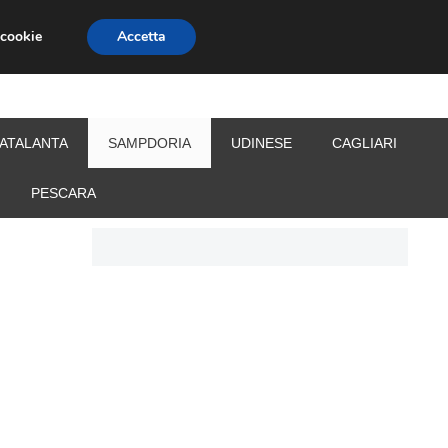
 cookie
Accetta
S
CALCIOMERCATO
ALLENATORI
ATALANTA
SAMPDORIA
UDINESE
CAGLIARI
PESCARA