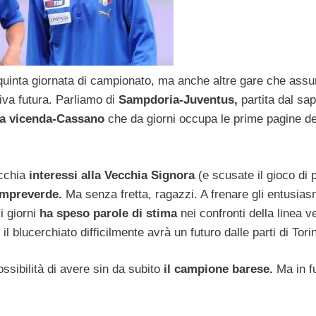
quinta giornata di campionato, ma anche altre gare che as
iva futura. Parliamo di
Sampdoria-Juventus,
partita dal sa
a vicenda-Cassano
che da giorni occupa le prime pagine de
ecchia
interessi alla Vecchia Signora
(e scusate il gioco di p
empreverde.
Ma senza fretta, ragazzi. A frenare gli entusiasm
i giorni
ha speso parole di stima
nei confronti della linea v
l blucerchiato difficilmente avrà un futuro dalle parti di Tori
ossibilità di avere sin da subito
il campione barese.
Ma in f