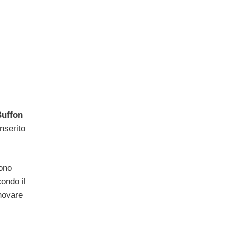
Buffon
nserito
sono
condo il
nnovare