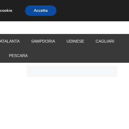
 cookie
Accetta
S
CALCIOMERCATO
ALLENATORI
ATALANTA
SAMPDORIA
UDINESE
CAGLIARI
PESCARA