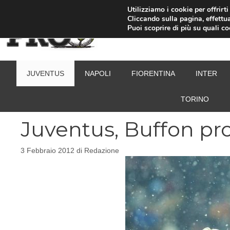
Vai
Utilizziamo i cookie per offrirt
Cliccando sulla pagina, effettua
al
Puoi scoprire di più su quali c
contenuto
JUVENTUS
NAPOLI
FIORENTINA
INTER
TORINO
Juventus, Buffon pro
3 Febbraio 2012
di
Redazione