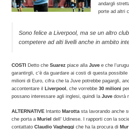
andargli stret
porte ad altri 
Sono felice a Liverpool, ma se un altro cl
competere ad alti livelli anche in ambito in
COSTI
Detto che
Suarez
piace alla
Juve
e che l’urugu
garantirgli, c’è da guardare ai costi di questa possibil
milioni di Euro, cifra che la Juve potrebbe pagargli, 
accontentare il
Liverpool
, che vorrebbe
30 milioni
per
possano interessare agli inglesi, quindi la
Juve
dovrà 
ALTERNATIVE
Intanto
Marotta
sta lavorando anche su 
che porta a
Muriel
dell’ Udinese. I rapporti con la soc
contattato
Claudio
Vagheggi
che ha la procura di
Mur