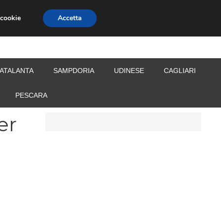
 cookie
Accetta
S
CALCIOMERCATO
ALLENATORI
ATALANTA
SAMPDORIA
UDINESE
CAGLIARI
PESCARA
er