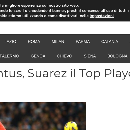
i la migliore esperienza sul nostro sito web.
ndo lo scroll o chiudendo il banner, presti il consenso all’uso di tutti i
ookie stiamo utilizzando o come disattivarli nelle
impostazioni
NEW
LAZIO
ROMA
MILAN
PARMA
CATANIA
PALERMO
GENOA
CHIEVO
SIENA
BOLOGNA
us, Suarez il Top Play