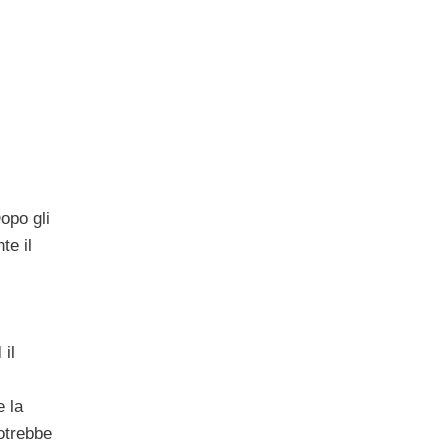
Dopo gli
te il
l
il
 la
otrebbe