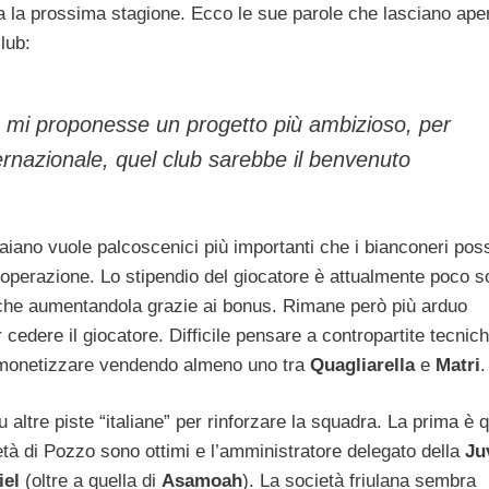
ta la prossima stagione. Ecco le sue parole che lasciano aper
club:
ub mi proponesse un progetto più ambizioso, per
ternazionale, quel club sarebbe il benvenuto
aiano vuole palcoscenici più importanti che i bianconeri po
e operazione. Lo stipendio del giocatore è attualmente poco so
anche aumentandola grazie ai bonus. Rimane però più arduo
 cedere il giocatore. Difficile pensare a contropartite tecnic
monetizzare vendendo almeno uno tra
Quagliarella
e
Matri
.
altre piste “italiane” per rinforzare la squadra. La prima è q
ietà di Pozzo sono ottimi e l’amministratore delegato della
Ju
iel
(oltre a quella di
Asamoah
). La società friulana sembra