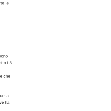
te le
ssono
tto i 5
he che
uella
ve
ha