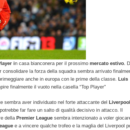
layer i
n casa bianconera per il prossimo
mercato
estivo
. 
per consolidare la forza della squadra sembra arrivato finalmen
r primeggiare anche in europa con le prime della classe.
Luis
pire finalmente il vuoto nella casella “Top Player”
 sembra aver individuato nel forte attaccante del
Liverpoo
otrebbe far fare un salto di qualità decisivo in attacco. Il
e della
Premier League
sembra intenzionato a voler giocare
eague
e a vincere qualche trofeo e la maglia del Liverpool p