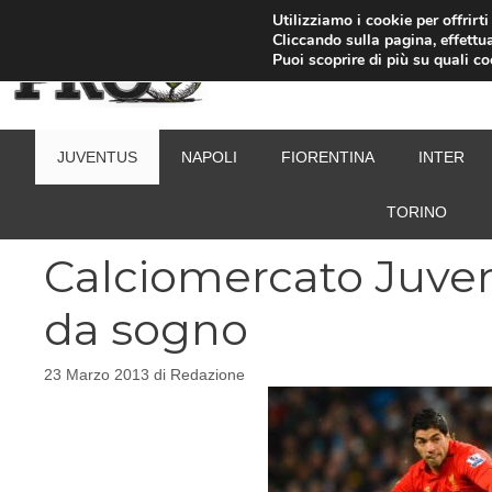
Vai
Utilizziamo i cookie per offrirt
Cliccando sulla pagina, effettua
al
Puoi scoprire di più su quali c
contenuto
JUVENTUS
NAPOLI
FIORENTINA
INTER
TORINO
Calciomercato Juvent
da sogno
23 Marzo 2013
di
Redazione