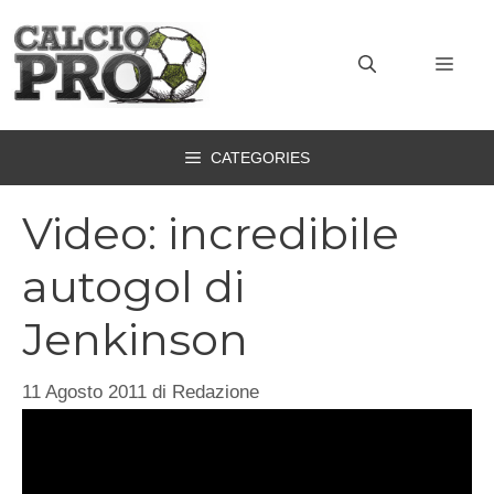
Vai
al
MEN
contenuto
CATEGORIES
Video: incredibile
autogol di
Jenkinson
11 Agosto 2011
di
Redazione