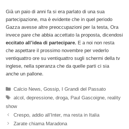
Già un paio di anni fa si era parlato di una sua
partecipazione, ma è evidente che in quel periodo
Gazza avesse altre preoccupazioni per la testa, Ora
invece pare che abbia accettato la proposta, dicendosi
eccitato all’idea di partecipare.
E a noi non resta
che aspettare il prossimo novembre per vederlo
ventiquattro ore su ventiquattro sugli schermi della tv
inglese, nella speranza che da quelle parti ci sia
anche un pallone.
Categorie
Calcio News
,
Gossip
,
I Grandi del Passato
Tag
alcol
,
depressione
,
droga
,
Paul Gascoigne
,
reality
show
Crespo, addio all’Inter, ma resta in Italia
Zarate chiama Maradona