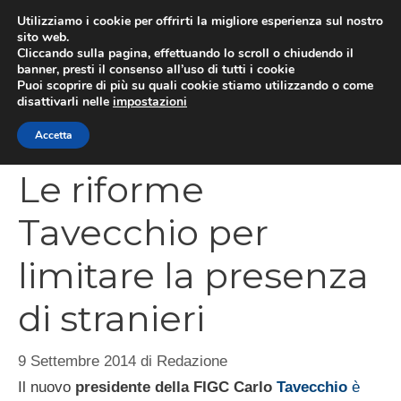
Vai
Utilizziamo i cookie per offrirti la migliore esperienza sul nostro
al
sito web.
MEN
Cliccando sulla pagina, effettuando lo scroll o chiudendo il
contenuto
banner, presti il consenso all’uso di tutti i cookie
Puoi scoprire di più su quali cookie stiamo utilizzando o come
disattivarli nelle
impostazioni
CATEGORIES
Accetta
Le riforme
Tavecchio per
limitare la presenza
di stranieri
9 Settembre 2014
di
Redazione
Il nuovo
presidente della FIGC Carlo
Tavecchio
è