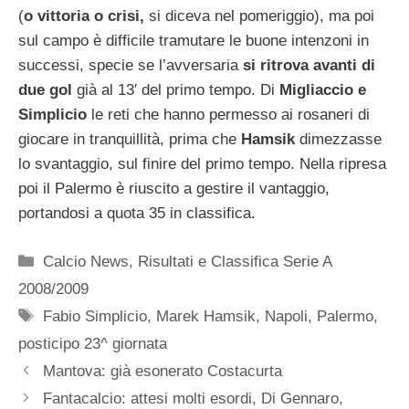
(
o vittoria o crisi,
si diceva nel pomeriggio), ma poi
sul campo è difficile tramutare le buone intenzoni in
successi, specie se l’avversaria
si ritrova avanti di
due gol
già al 13′ del primo tempo. Di
Migliaccio e
Simplicio
le reti che hanno permesso ai rosaneri di
giocare in tranquillità, prima che
Hamsik
dimezzasse
lo svantaggio, sul finire del primo tempo. Nella ripresa
poi il Palermo è riuscito a gestire il vantaggio,
portandosi a quota 35 in classifica.
Categorie
Calcio News
,
Risultati e Classifica Serie A
2008/2009
Tag
Fabio Simplicio
,
Marek Hamsik
,
Napoli
,
Palermo
,
posticipo 23^ giornata
Mantova: già esonerato Costacurta
Fantacalcio: attesi molti esordi, Di Gennaro,