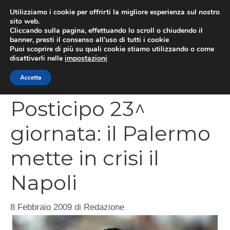
Vai
Utilizziamo i cookie per offrirti la migliore esperienza sul nostro
al
sito web.
MEN
Cliccando sulla pagina, effettuando lo scroll o chiudendo il
contenuto
banner, presti il consenso all’uso di tutti i cookie
Puoi scoprire di più su quali cookie stiamo utilizzando o come
disattivarli nelle
impostazioni
CATEGORIES
Accetta
Posticipo 23^
giornata: il Palermo
mette in crisi il
Napoli
8 Febbraio 2009
di
Redazione