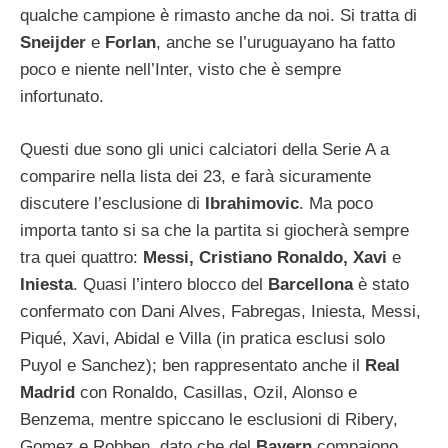
qualche campione è rimasto anche da noi. Si tratta di
Sneijder
e
Forlan
, anche se l’uruguayano ha fatto
poco e niente nell’Inter, visto che è sempre
infortunato.
Questi due sono gli unici calciatori della Serie A a
comparire nella lista dei 23, e farà sicuramente
discutere l’esclusione di
Ibrahimovic
. Ma poco
importa tanto si sa che la partita si giocherà sempre
tra quei quattro:
Messi, Cristiano Ronaldo, Xavi
e
Iniesta
. Quasi l’intero blocco del
Barcellona
è stato
confermato con Dani Alves, Fabregas, Iniesta, Messi,
Piqué, Xavi, Abidal e Villa (in pratica esclusi solo
Puyol e Sanchez); ben rappresentato anche il
Real
Madrid
con Ronaldo, Casillas, Ozil, Alonso e
Benzema, mentre spiccano le esclusioni di Ribery,
Gomez e Robben, dato che del
Bayern
compaiono