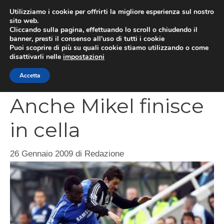
Vai
Utilizziamo i cookie per offrirti la migliore esperienza sul nostro
al
sito web.
MEN
Cliccando sulla pagina, effettuando lo scroll o chiudendo il
contenuto
banner, presti il consenso all’uso di tutti i cookie
Puoi scoprire di più su quali cookie stiamo utilizzando o come
disattivarli nelle
impostazioni
CATEGORIES
Accetta
Anche Mikel finisce
in cella
26 Gennaio 2009
di
Redazione