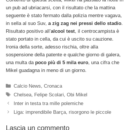
un pub ad ubriacarsi, con il risultato che la mattina
seguente è stato fermato dalla polizia mentre vagava,
in sella al suo Suv,
a zig zag nei pressi dello stadio
.
Risultato positivo all’
alcool test
, il centrocampista è
stato portato in cella, da cui è uscito su cauzione.
Ironia della sorte, adesso rischia, oltre alla
sospensione della patente e qualche giorno di galera,
una multa da
poco più di 5 mila euro
, una cifra che
Mikel guadagna in meno di un giorno.
Categorie
Calcio News
,
Cronaca
Tag
Chelsea
,
Felipe Scolari
,
Obi Mikel
Inter in testa tra mille polemiche
Liga: imprendibile Barça, risorgono le piccole
Lascia un commento