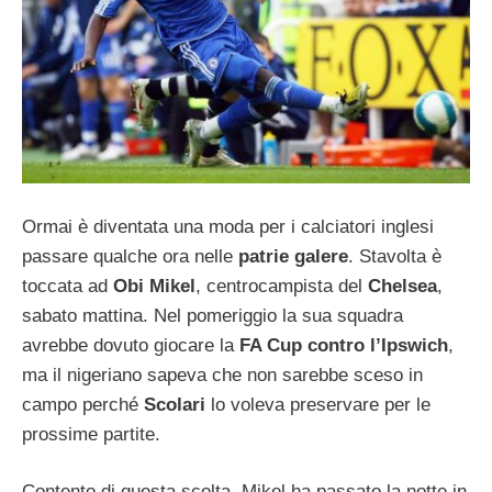
Ormai è diventata una moda per i calciatori inglesi
passare qualche ora nelle
patrie galere
. Stavolta è
toccata ad
Obi Mikel
, centrocampista del
Chelsea
,
sabato mattina. Nel pomeriggio la sua squadra
avrebbe dovuto giocare la
FA Cup contro l’Ipswich
,
ma il nigeriano sapeva che non sarebbe sceso in
campo perché
Scolari
lo voleva preservare per le
prossime partite.
Contento di questa scelta, Mikel ha passato la notte in