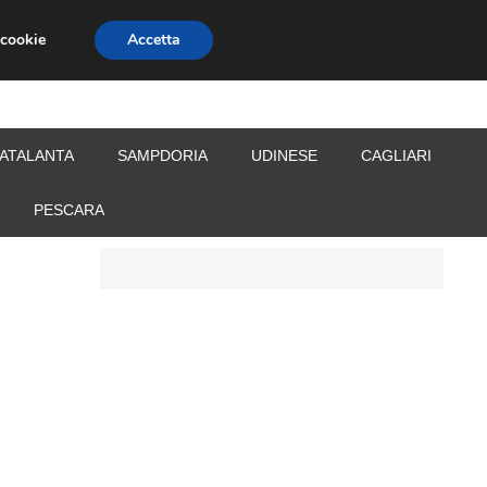
 cookie
Accetta
S
CALCIOMERCATO
ALLENATORI
ATALANTA
SAMPDORIA
UDINESE
CAGLIARI
PESCARA