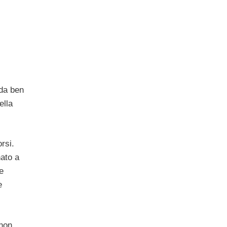
 da ben
ella
rsi.
ato a
e
e
 non