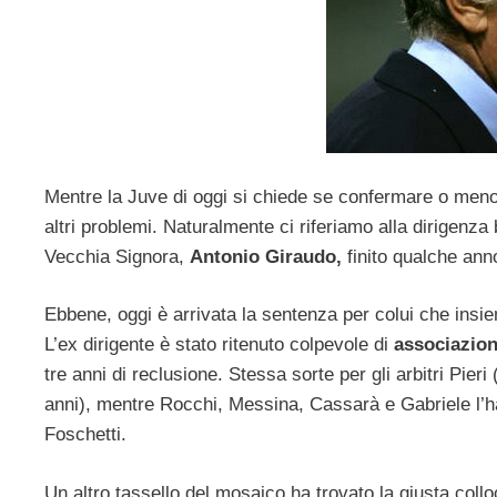
Mentre la Juve di oggi si chiede se confermare o meno 
altri problemi. Naturalmente ci riferiamo alla dirigenza
Vecchia Signora,
Antonio Giraudo,
finito qualche anno
Ebbene, oggi è arrivata la sentenza per colui che insi
L’ex dirigente è stato ritenuto colpevole di
associazion
tre anni di reclusione. Stessa sorte per gli arbitri Pie
anni), mentre Rocchi, Messina, Cassarà e Gabriele l’han
Foschetti.
Un altro tassello del mosaico ha trovato la giusta coll