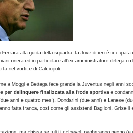
Ferrara alla guida della squadra, la Juve di ieri è occupata
 bianconera ed in particolare all’ex amministratore delegato d
 fa nel vortice di Calciopoli.
eme a Moggi e Bettega fece grande la Juventus negli anni sco
e per delinquere finalizzata alla frode sportiva
e condann
ri (due anni e quattro mesi), Dondarini (due anni) e Lanese (du
no fatta franca, così come gli assistenti Baglioni, Griselli 
ocazione, ma chissà se tutti i colpevoli pagheranno pegno (e