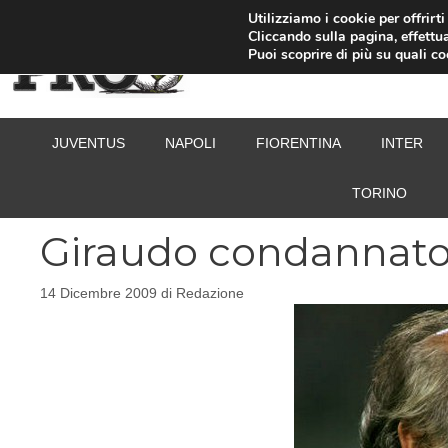
Vai
Utilizziamo i cookie per offrirt
Cliccando sulla pagina, effettua
al
Puoi scoprire di più su quali c
contenuto
JUVENTUS
NAPOLI
FIORENTINA
INTER
TORINO
Giraudo condannato 
14 Dicembre 2009
di
Redazione