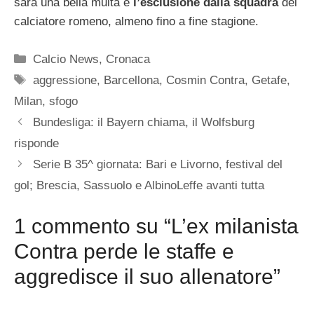
sarà una bella multa e
l’esclusione dalla squadra
del
calciatore romeno, almeno fino a fine stagione.
Categorie
Calcio News
,
Cronaca
Tag
aggressione
,
Barcellona
,
Cosmin Contra
,
Getafe
,
Milan
,
sfogo
Bundesliga: il Bayern chiama, il Wolfsburg
risponde
Serie B 35^ giornata: Bari e Livorno, festival del
gol; Brescia, Sassuolo e AlbinoLeffe avanti tutta
1 commento su “L’ex milanista
Contra perde le staffe e
aggredisce il suo allenatore”