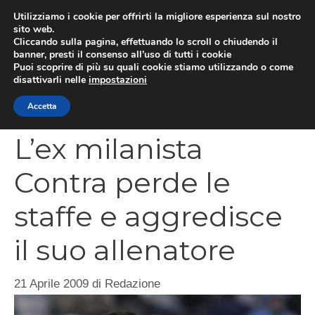
Vai
Utilizziamo i cookie per offrirti la migliore esperienza sul nostro
al
sito web.
MEN
Cliccando sulla pagina, effettuando lo scroll o chiudendo il
contenuto
banner, presti il consenso all’uso di tutti i cookie
Puoi scoprire di più su quali cookie stiamo utilizzando o come
disattivarli nelle
impostazioni
CATEGORIES
Accetta
L’ex milanista
Contra perde le
staffe e aggredisce
il suo allenatore
21 Aprile 2009
di
Redazione