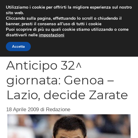
Vai
Utilizziamo i cookie per offrirti la migliore esperienza sul nostro
al
sito web.
MEN
Cliccando sulla pagina, effettuando lo scroll o chiudendo il
contenuto
banner, presti il consenso all’uso di tutti i cookie
Puoi scoprire di più su quali cookie stiamo utilizzando o come
disattivarli nelle
impostazioni
CATEGORIES
Accetta
Anticipo 32^
giornata: Genoa –
Lazio, decide Zarate
18 Aprile 2009
di
Redazione