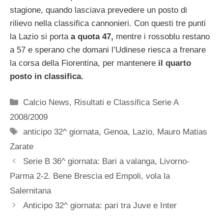
stagione, quando lasciava prevedere un posto di
rilievo nella classifica cannonieri. Con questi tre punti
la Lazio si porta
a quota 47,
mentre i rossoblu restano
a 57 e sperano che domani l’Udinese riesca a frenare
la corsa della Fiorentina, per mantenere
il quarto
posto in classifica.
Categorie
Calcio News
,
Risultati e Classifica Serie A
2008/2009
Tag
anticipo 32^ giornata
,
Genoa
,
Lazio
,
Mauro Matias
Zarate
Serie B 36^ giornata: Bari a valanga, Livorno-
Parma 2-2. Bene Brescia ed Empoli, vola la
Salernitana
Anticipo 32^ giornata: pari tra Juve e Inter