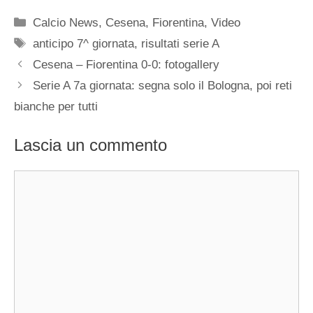
Categorie
Calcio News
,
Cesena
,
Fiorentina
,
Video
Tag
anticipo 7^ giornata
,
risultati serie A
Cesena – Fiorentina 0-0: fotogallery
Serie A 7a giornata: segna solo il Bologna, poi reti
bianche per tutti
Lascia un commento
Commento