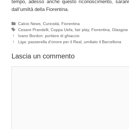
tempo, adesso anche questo riconoscimento, saranno
dall’umiltà della Fiorentina.
Categorie
Calcio News
,
Curiosità
,
Fiorentina
Tag
Cesare Prandelli
,
Coppa Uefa
,
fair play
,
Fiorentina
,
Glasgow
Ivano Bordon: portiere di ghiaccio
Liga: passerella d’onore per il Real, umiliato il Barcellona
Lascia un commento
Commento