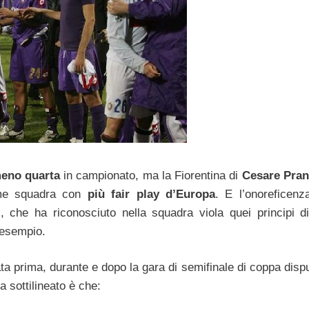
meno quarta
in campionato, ma la Fiorentina di
Cesare Pran
come squadra con
più fair play d’Europa
. E l’onoreficenz
i
, che ha riconosciuto nella squadra viola quei principi 
 esempio.
ta prima, durante e dopo la gara di semifinale di coppa dispu
 sottilineato è che: