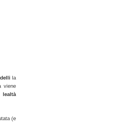
delli
la
a viene
di
lealtà
tata (e