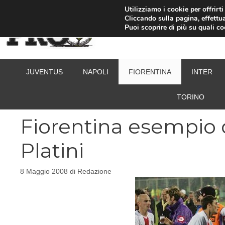
Vai
Utilizziamo i cookie per offrirt
Cliccando sulla pagina, effettua
al
Puoi scoprire di più su quali c
contenuto
JUVENTUS
NAPOLI
FIORENTINA
INTER
TORINO
Fiorentina esempio di
Platini
8 Maggio 2008
di
Redazione