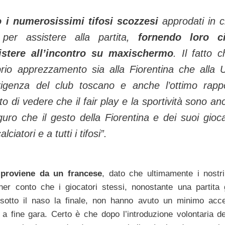
o i numerosissimi tifosi scozzesi
approdati in ci
o per assistere alla partita,
fornendo loro ci
sistere all’incontro su maxischermo
. Il fatto c
rio apprezzamento sia alla Fiorentina che alla 
dirigenza del club toscano e anche l’ottimo rapp
eto di vedere che il fair play e la sportività sono an
guro che il gesto della Fiorentina e dei suoi gioca
ciatori e a tutti i tifosi”.
è
proviene da un francese
, dato che ultimamente i nostri
ner conto che i giocatori stessi, nonostante una partita 
 sotto il naso la finale, non hanno avuto un minimo acc
 fine gara. Certo è che dopo l’introduzione volontaria de