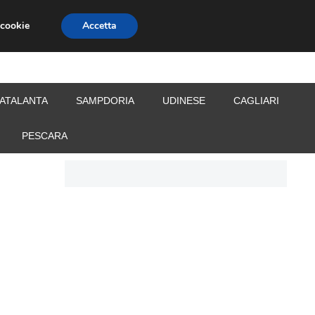
 cookie
Accetta
S
CALCIOMERCATO
ALLENATORI
ATALANTA
SAMPDORIA
UDINESE
CAGLIARI
PESCARA