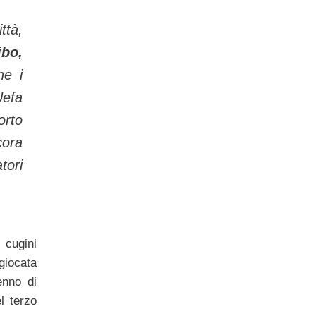
ttà,
bo,
he i
Uefa
orto
cora
tori
 cugini
giocata
enno di
l terzo