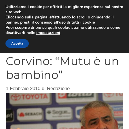
Vai
Utilizziamo i cookie per offrirti la migliore esperienza sul nostro
al
sito web.
MEN
Cliccando sulla pagina, effettuando lo scroll o chiudendo il
contenuto
banner, presti il consenso all’uso di tutti i cookie
Puoi scoprire di più su quali cookie stiamo utilizzando o come
disattivarli nelle
impostazioni
CATEGORIES
Accetta
Corvino: “Mutu è un
bambino”
1 Febbraio 2010
di
Redazione