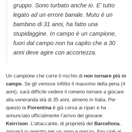
gruppo. Sono turbato anche io. E’ tutto
legato ad un errore banale. Mutu è un
bambino di 31 anni, ha fatto una
stupidaggine. In campo è un campione,
fuori dal campo non ha capito che a 30
anni deve agire con accortezza.
Un campione che corre il rischio di
non tornare più in
campo
. Se gli venisse inflitto il massimo della pena (4
anni), sarà difficile vedere il romeno tornare a giocare
alla veneranda età di 35 anni, almeno in Italia. Per
questo la
Fiorentina
è già corsa ai ripari e ha
annunciato ufficialmente l’arrivo del giovane
Keirrison
. L’attaccante, di proprietà del
Barcellona
,
arriverà in prestito per un anno e mezzo, fino cioè al