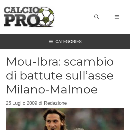
Vai
al
MEN
contenuto
CATEGORIES
Mou-Ibra: scambio
di battute sull’asse
Milano-Malmoe
25 Luglio 2009
di
Redazione