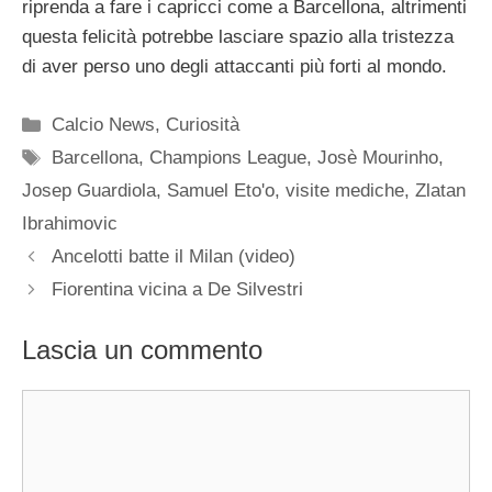
riprenda a fare i capricci come a Barcellona, altrimenti
questa felicità potrebbe lasciare spazio alla tristezza
di aver perso uno degli attaccanti più forti al mondo.
Categorie
Calcio News
,
Curiosità
Tag
Barcellona
,
Champions League
,
Josè Mourinho
,
Josep Guardiola
,
Samuel Eto'o
,
visite mediche
,
Zlatan
Ibrahimovic
Ancelotti batte il Milan (video)
Fiorentina vicina a De Silvestri
Lascia un commento
Commento