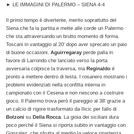
► LE IMMAGINI DI PALERMO – SIENA 4-4
Il primo tempo è divertente, merito soprattutto del
Siena che fa la partita e mette alle corde un Palermo
che sta attraversando un brutto momento di forma.
Toscani in vantaggio al 20′ dopo aver sprecato un paio
di buone occasioni.
Aguirregaray
perde palla in
favore di Larrondo che lanciato verso la porta
avversaria colpisce la traversa, ma
Reginaldo
è
pronto a mettere dentro di testa. I rosanero mostrano i
problemi evidenziati nella sconfitta interna in
campionato con il Cesena e non riescono a costruire
gioco. Il Palermo trova però il pareggio al 38′ grazie a
un calcio di rigore trasformato da Ilicic per fallo di
Bolzoni
su
Della Rocca
. La gioia dei siciliani dura
poco perché il Siena si riporta subito in vantaggio con
Gonzalez, che sfrutta al meglio la veloce ripartenza