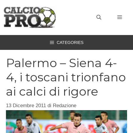
Vai
al
MEN
contenuto
CATEGORIES
Palermo – Siena 4-
4, i toscani trionfano
ai calci di rigore
13 Dicembre 2011
di
Redazione