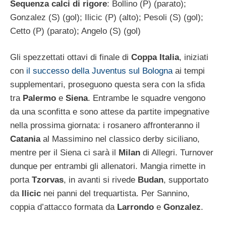
Sequenza calci di rigore
: Bollino (P) (parato);
Gonzalez (S) (gol); Ilicic (P) (alto); Pesoli (S) (gol);
Cetto (P) (parato); Angelo (S) (gol)
Gli spezzettati ottavi di finale di
Coppa Italia
, iniziati
con
il successo della Juventus sul Bologna
ai tempi
supplementari, proseguono questa sera con la sfida
tra
Palermo
e
Siena
. Entrambe le squadre vengono
da una sconfitta e sono attese da partite impegnative
nella prossima giornata: i rosanero affronteranno il
Catania
al Massimino nel classico derby siciliano,
mentre per il Siena ci sarà il
Milan
di Allegri. Turnover
dunque per entrambi gli allenatori. Mangia rimette in
porta
Tzorvas
, in avanti si rivede
Budan
, supportato
da
Ilicic
nei panni del trequartista. Per Sannino,
coppia d’attacco formata da
Larrondo
e
Gonzalez
.