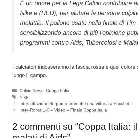
È un onore per la Lega Calcio contribuire
Nike e (RED), per aiutare le persone colpite 
malattia. Il pallone usato nella finale di Ti
sensibilizzando ancora di più l’opinione pubb
programmi contro Aids, Tubercolosi e Malar
I calciatori indosseranno la fascia rossa e quel colore s
lungo il campo.
Categorie
Calcio News
,
Coppa Italia
Tag
Nike
Intercettazioni: Bergamo promette una vittoria a Facchetti
Inter-Roma 1-0 – Video – Finale Coppa Italia
2 commenti su “Coppa Italia: il 
malati di Aids”