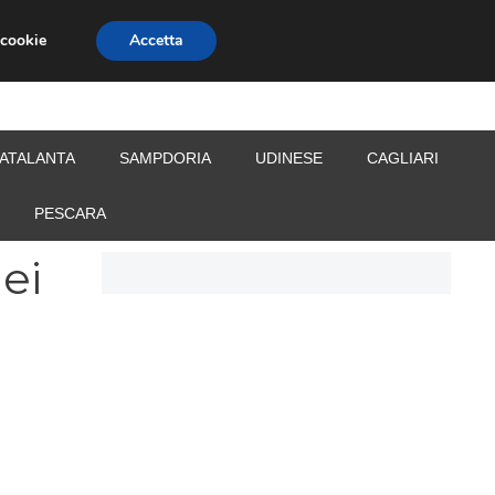
 cookie
Accetta
S
CALCIOMERCATO
ALLENATORI
ATALANTA
SAMPDORIA
UDINESE
CAGLIARI
PESCARA
dei