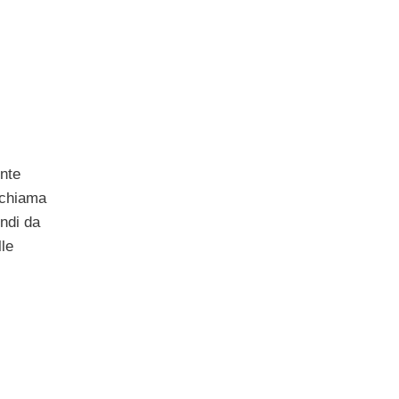
ente
i chiama
ondi da
le