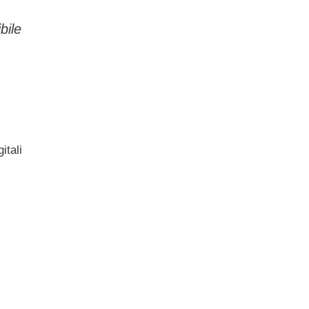
bile
itali