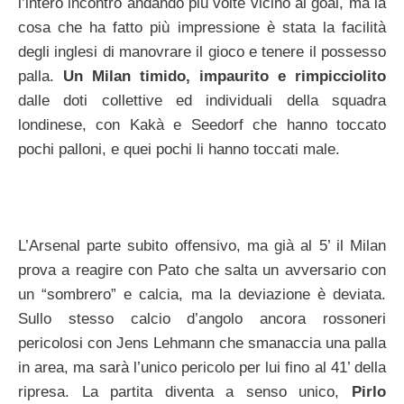
l’intero incontro andando più volte vicino al goal, ma la
cosa che ha fatto più impressione è stata la facilità
degli inglesi di manovrare il gioco e tenere il possesso
palla.
Un Milan timido, impaurito e rimpicciolito
dalle doti collettive ed individuali della squadra
londinese, con Kakà e Seedorf che hanno toccato
pochi palloni, e quei pochi li hanno toccati male.
L’Arsenal parte subito offensivo, ma già al 5’ il Milan
prova a reagire con Pato che salta un avversario con
un “sombrero” e calcia, ma la deviazione è deviata.
Sullo stesso calcio d’angolo ancora rossoneri
pericolosi con Jens Lehmann che smanaccia una palla
in area, ma sarà l’unico pericolo per lui fino al 41’ della
ripresa. La partita diventa a senso unico,
Pirlo