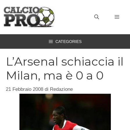
Vai
al
MEN
contenuto
CATEGORIES
L’Arsenal schiaccia il
Milan, ma è 0 a 0
21 Febbraio 2008
di
Redazione