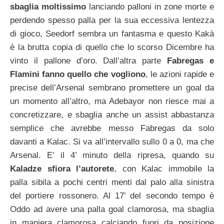
sbaglia moltissimo
lanciando palloni in zone morte e
perdendo spesso palla per la sua eccessiva lentezza
di gioco, Seedorf sembra un fantasma e questo Kakà
è la brutta copia di quello che lo scorso Dicembre ha
vinto il pallone d’oro. Dall’altra parte
Fabregas e
Flamini fanno quello che vogliono
, le azioni rapide e
precise dell’Arsenal sembrano promettere un goal da
un momento all’altro, ma Adebayor non riesce mai a
concretizzare, e sbaglia anche un assist abbastanza
semplice che avrebbe messo Fabregas da solo
davanti a Kalac. Si va all’intervallo sullo 0 a 0, ma che
Arsenal. E’ il 4’ minuto della ripresa, quando su
Kaladze sfiora l’autorete
, con Kalac immobile la
palla sibila a pochi centri menti dal palo alla sinistra
del portiere rossonero. Al 17’ del secondo tempo è
Oddo ad avere una palla goal clamorosa, ma sbaglia
in maniera clamorosa calciando fuori da posizione