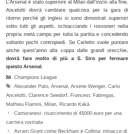
L’Arsenal è stato superiore al Milan dall’inizio alla fine,
Ancelotti dovrà cambiare qualcosa per la gara di
ritorno perché gli inglesi si sono dimostrati superiori
sotto tutti gli aspetti, schiacciando i rossoneri nella
propria metà campo per tutta la partita e concedendo
soltanto pochi contropiedi. Se Carletto vuole puntare
anche quest’anno alla coppa dalle grandi orecchie,
dovrà fare molto di più a S. Siro per fermare
questo Arsenal
.
Categorie
Champions League
Tag
Alexander Pato
,
Arsenal
,
Arsene Wenger
,
Carlo
Ancelotti
,
Clarence Seedorf
,
Francesc Fabregas
,
Mathieu Flamini
,
Milan
,
Ricardo Kakà
Camoranesi: risarcimento di 45000 euro per una
carriera rovinata
Avram Grant come Beckham e Collina: minacce di