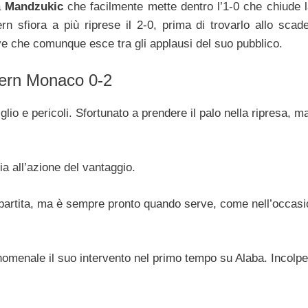
a
Mandzukic
che facilmente mette dentro l’1-0 che chiude l
yern sfiora a più riprese il 2-0, prima di trovarlo allo scad
uve che comunque esce tra gli applausi del suo pubblico.
ayern Monaco 0-2
o e pericoli. Sfortunato a prendere il palo nella ripresa, m
a all’azione del vantaggio.
i partita, ma è sempre pronto quando serve, come nell’occas
enomenale il suo intervento nel primo tempo su Alaba. Incolp