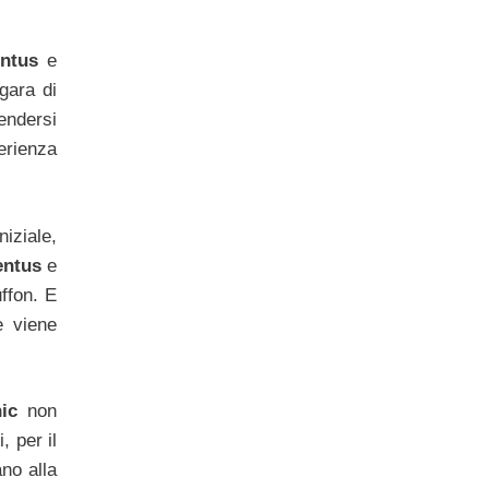
ntus
e
gara di
endersi
erienza
niziale,
entus
e
uffon. E
e viene
ic
non
, per il
ano alla