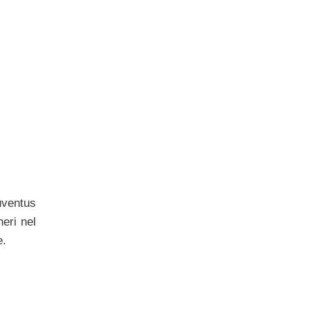
uventus
neri nel
e.