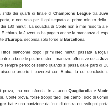
 sfida dei quarti di finale di
Champions League
tra
Juve
perta, e non solo per il gol segnato al primo minuto della 
dei 180 minuti. La squadra di Conte non è mai riuscita a r
e. È chiaro, la Juventus ha pagato anche la mancanza di esp
te d’
Europa
, seconda solo forse al
Barcellona
.
fosi bianconeri dopo i primi dieci minuti: passata la foga i
ontrolla bene le poche e sterili manovre offensive della
Juv
ltro sempre pericolosissimo quando si passa dalle parti di B
truiscono proprio i baveresi con
Alaba
, la cui conclusion
 ci prova, ma non sfonda. In attacco
Quagliarella
e
Vucin
i. Conte prova, forse troppo tardi, dei cambi: solo di uomini
ger
batte una punizione dall’out di destra cui sviluppi port