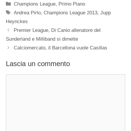
Categorie
Champions League
,
Primo Piano
Tag
Andrea Pirlo
,
Champions League 2013
,
Jupp
Heynckes
Premier League, Di Canio allenatore del
Sunderland e Milliband si dimette
Calciomercato, il Barcellona vuole Casillas
Lascia un commento
Commento