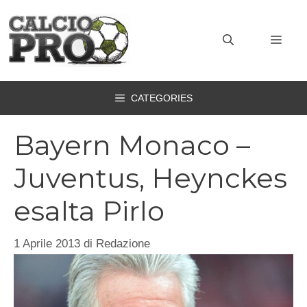
Vai
al
MEN
contenuto
CATEGORIES
Bayern Monaco –
Juventus, Heynckes
esalta Pirlo
1 Aprile 2013
di
Redazione