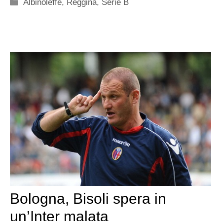
Categorie
Albinoleffe
,
Reggina
,
Serie B
Bologna, Bisoli spera in
un’Inter malata