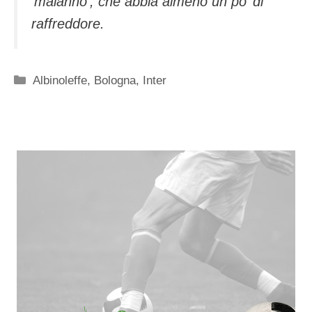
‘malanno’, che abbia almeno un po’ di
raffreddore.
Categorie
Albinoleffe
,
Bologna
,
Inter