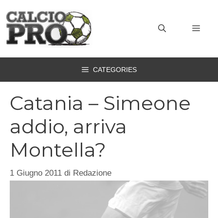
Vai
al
MEN
contenuto
CATEGORIES
Catania – Simeone
addio, arriva
Montella?
1 Giugno 2011
di
Redazione