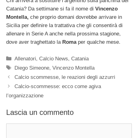
Chi arriverà a sostituire l’argentino sulla panchina del
Catania? Da settimane si fa il nome di
Vincenzo
Montella,
che proprio domani dovrebbe arrivare in
Sicilia per definire la trattativa che gli consentirà di
allenare in Serie A anche nella prossima stagione,
dove aver traghettato la
Roma
per qualche mese.
Categorie
Allenatori
,
Calcio News
,
Catania
Tag
Diego Simeone
,
Vincenzo Montella
Calcio scommesse, le reazioni degli azzurri
Calcio-scommesse: ecco come agiva
l’organizzazione
Lascia un commento
Commento