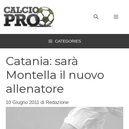
Vai
al
MEN
contenuto
CATEGORIES
Catania: sarà
Montella il nuovo
allenatore
10 Giugno 2011
di
Redazione