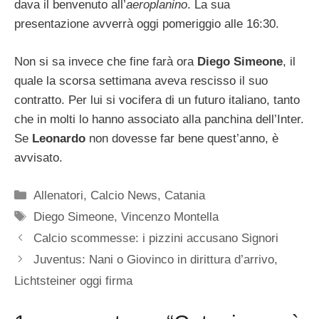
dava il benvenuto all’
aeroplanino
. La sua
presentazione avverrà oggi pomeriggio alle 16:30.
Non si sa invece che fine farà ora
Diego Simeone
, il
quale la scorsa settimana aveva rescisso il suo
contratto. Per lui si vocifera di un futuro italiano, tanto
che in molti lo hanno associato alla panchina dell’Inter.
Se
Leonardo
non dovesse far bene quest’anno, è
avvisato.
Categorie
Allenatori
,
Calcio News
,
Catania
Tag
Diego Simeone
,
Vincenzo Montella
Calcio scommesse: i pizzini accusano Signori
Juventus: Nani o Giovinco in dirittura d’arrivo,
Lichtsteiner oggi firma