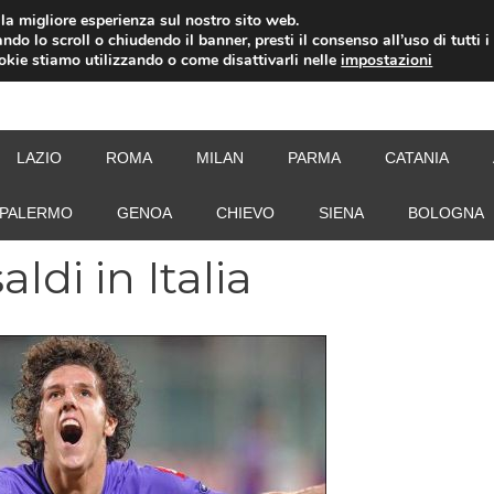
i la migliore esperienza sul nostro sito web.
ndo lo scroll o chiudendo il banner, presti il consenso all’uso di tutti i
ookie stiamo utilizzando o come disattivarli nelle
impostazioni
NEW
LAZIO
ROMA
MILAN
PARMA
CATANIA
PALERMO
GENOA
CHIEVO
SIENA
BOLOGNA
ldi in Italia