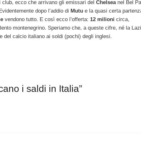
tri club, ecco che arrivano gli emissari del
Chelsea
nel Bel P
 Evidentemente dopo l’addio di
Mutu
e la quasi certa partenz
le
vendono tutto. E così ecco l’offerta:
12 milioni
circa,
alento montenegrino. Speriamo che, a queste cifre, né la Lazi
del calcio italiano ai soldi (pochi) degli inglesi.
no i saldi in Italia”