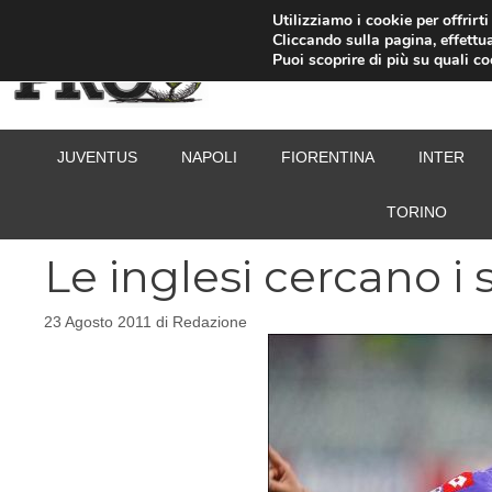
Vai
Utilizziamo i cookie per offrirt
Cliccando sulla pagina, effettua
al
Puoi scoprire di più su quali c
contenuto
JUVENTUS
NAPOLI
FIORENTINA
INTER
TORINO
Le inglesi cercano i sa
23 Agosto 2011
di
Redazione