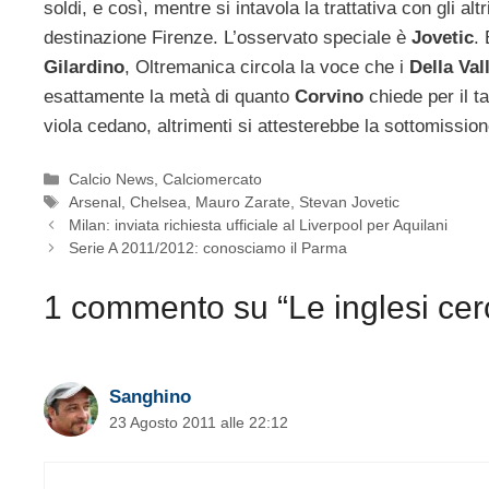
soldi, e così, mentre si intavola la trattativa con gli al
destinazione Firenze. L’osservato speciale è
Jovetic
.
Gilardino
, Oltremanica circola la voce che i
Della Val
esattamente la metà di quanto
Corvino
chiede per il t
viola cedano, altrimenti si attesterebbe la sottomissione 
Categorie
Calcio News
,
Calciomercato
Tag
Arsenal
,
Chelsea
,
Mauro Zarate
,
Stevan Jovetic
Milan: inviata richiesta ufficiale al Liverpool per Aquilani
Serie A 2011/2012: conosciamo il Parma
1 commento su “Le inglesi cerca
Sanghino
23 Agosto 2011 alle 22:12