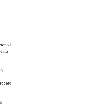
 sono i
ovuto
on
peccato
ro