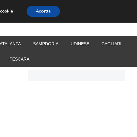
 cookie
Accetta
S
CALCIOMERCATO
ALLENATORI
ATALANTA
SAMPDORIA
UDINESE
CAGLIARI
PESCARA