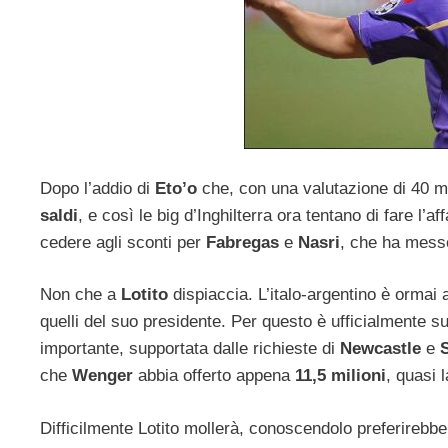
Dopo l’addio di
Eto’o
che, con una valutazione di 40 mil
saldi
, e così le big d’Inghilterra ora tentano di fare l’af
cedere agli sconti per
Fabregas
e
Nasri
, che ha mess
Non che a
Lotito
dispiaccia. L’italo-argentino è ormai a
quelli del suo presidente. Per questo è ufficialmente s
importante, supportata dalle richieste di
Newcastle
e
S
che
Wenger
abbia offerto appena
11,5 milioni
, quasi 
Difficilmente Lotito mollerà, conoscendolo preferirebbe 