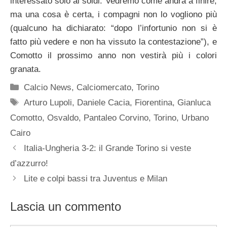
interessato solo ai soldi. Vedremo come andrà a finire,
ma una cosa è certa, i compagni non lo vogliono più
(qualcuno ha dichiarato: “dopo l’infortunio non si è
fatto più vedere e non ha vissuto la contestazione”), e
Comotto il prossimo anno non vestirà più i colori
granata.
Categorie
Calcio News
,
Calciomercato
,
Torino
Tag
Arturo Lupoli
,
Daniele Cacia
,
Fiorentina
,
Gianluca
Comotto
,
Osvaldo
,
Pantaleo Corvino
,
Torino
,
Urbano
Cairo
Italia-Ungheria 3-2: il Grande Torino si veste
d’azzurro!
Lite e colpi bassi tra Juventus e Milan
Lascia un commento