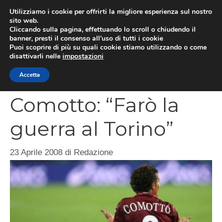
Vai
Utilizziamo i cookie per offrirti la migliore esperienza sul nostro
al
sito web.
MEN
Cliccando sulla pagina, effettuando lo scroll o chiudendo il
contenuto
banner, presti il consenso all’uso di tutti i cookie
Puoi scoprire di più su quali cookie stiamo utilizzando o come
disattivarli nelle
impostazioni
CATEGORIES
Accetta
Comotto: “Farò la
guerra al Torino”
23 Aprile 2008
di
Redazione