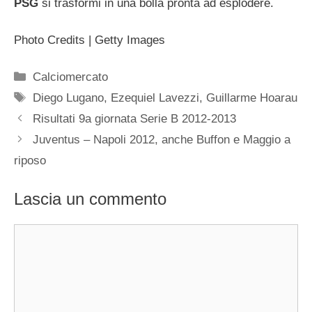
PSG
si trasformi in una bolla pronta ad esplodere.
Photo Credits | Getty Images
Categorie
Calciomercato
Tag
Diego Lugano
,
Ezequiel Lavezzi
,
Guillarme Hoarau
Risultati 9a giornata Serie B 2012-2013
Juventus – Napoli 2012, anche Buffon e Maggio a
riposo
Lascia un commento
Commento