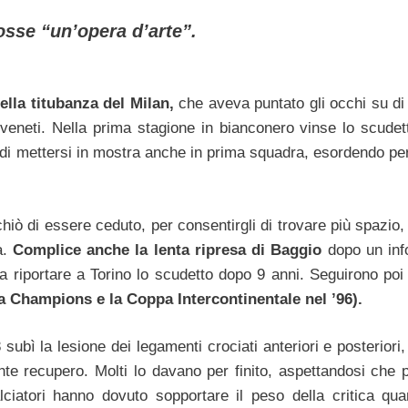
sse “un’opera d’arte”.
ella titubanza del Milan,
che aveva puntato gli occhi su di
 veneti. Nella prima stagione in bianconero vinse lo scudett
 mettersi in mostra anche in prima squadra, esordendo per
hiò di essere ceduto, per consentirgli di trovare più spazio
a.
Complice anche la lenta ripresa di Baggio
dopo un inf
 a riportare a Torino lo scudetto dopo 9 anni. Seguirono poi 
a Champions e la Coppa Intercontinentale nel ’96).
subì la lesione dei legamenti crociati anteriori e posteriori
te recupero. Molti lo davano per finito, aspettandosi che 
lciatori hanno dovuto sopportare il peso della critica quan