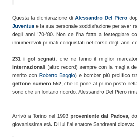
Questa la dichiarazione di
Alessandro Del Piero
dopo
Juventus
e la sua personale soddisfazione per aver rag
degli anni ’70-’80. Non ce l’ha fatta a festeggiare 
innumerevoli primati conquistati nel corso degli anni c
231 i gol segnati,
che ne fanno il miglior marcator
internazionali
(altro record) sempre con la maglia d
merito con
Roberto Baggio
) e bomber più prolifico tr
gettone numero 552,
che lo pone al primo posto nella
sono che un lontano ricordo, Alessandro Del Piero rim
Arrivò a Torino nel 1993
proveniente dal Padova,
dov
giovanissima età. Di lui l’allenatore Sandreani diceva: