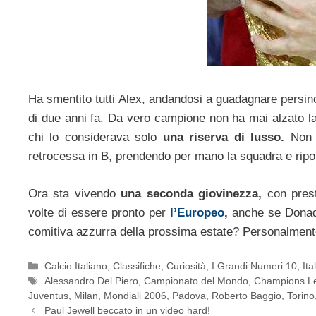
Ha smentito tutti Alex, andandosi a guadagnare persin
di due anni fa. Da vero campione non ha mai alzato la
chi lo considerava solo
una riserva di lusso.
Non 
retrocessa in B, prendendo per mano la squadra e ripo
Ora sta vivendo
una seconda giovinezza,
con prest
volte di essere pronto per
l’Europeo,
anche se Dona
comitiva azzurra della prossima estate? Personalmen
Categorie
Calcio Italiano
,
Classifiche
,
Curiosità
,
I Grandi Numeri 10
,
Ita
Tag
Alessandro Del Piero
,
Campionato del Mondo
,
Champions L
Juventus
,
Milan
,
Mondiali 2006
,
Padova
,
Roberto Baggio
,
Torino
Paul Jewell beccato in un video hard!