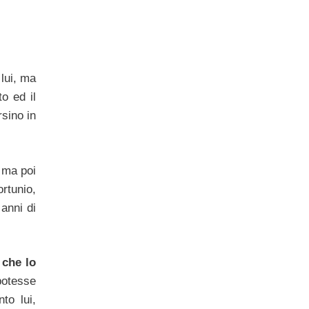
 lui, ma
o ed il
sino in
, ma poi
ortunio,
anni di
,
che lo
potesse
to lui,