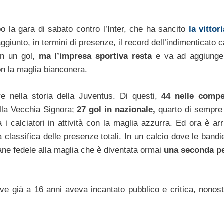
 la gara di sabato contro l’Inter, che ha sancito
la vittor
giunto, in termini di presenze, il record dell’indimenticato 
con un gol,
ma l’impresa sportiva resta
e va ad aggiunger
on la maglia bianconera.
e nella storia della Juventus. Di questi,
44 nelle compe
ella Vecchia Signora;
27 gol in nazionale,
quarto di sempre 
a i calciatori in attività con la maglia azzurra. Ed ora è ar
 classifica delle presenze totali. In un calcio dove le bandi
ane fedele alla maglia che è diventata ormai
una seconda pe
e già a 16 anni aveva incantato pubblico e critica, nonost