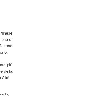
erlinese
ione di
è stata
orio.
ato più
e della
 Ale!
Mondo
,