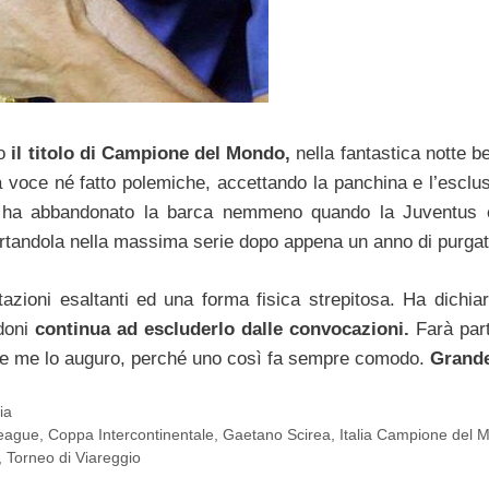
o
il titolo di Campione del Mondo,
nella fantastica notte b
 voce né fatto polemiche, accettando la panchina e l’esclus
ha abbandonato la barca nemmeno quando la Juventus 
rtandola nella massima serie dopo appena un anno di purgat
azioni esaltanti ed una forma fisica strepitosa. Ha dichiar
doni
continua ad escluderlo dalle convocazioni.
Farà part
te me lo auguro, perché uno così fa sempre comodo.
Grande
lia
eague
,
Coppa Intercontinentale
,
Gaetano Scirea
,
Italia Campione del 
,
Torneo di Viareggio