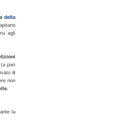
ia della
capitano
si agli
tizioni
(a pari
rivato
il
ere non
lle.
ante la