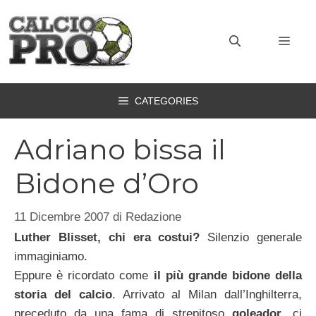
Vai
al
MEN
contenuto
CATEGORIES
Adriano bissa il
Bidone d’Oro
11 Dicembre 2007
di
Redazione
Luther Blisset, chi era costui?
Silenzio generale
immaginiamo.
Eppure è ricordato come
il più grande bidone della
storia del calcio
. Arrivato al Milan dall’Inghilterra,
preceduto da una fama di strepitoso
goleador
, ci