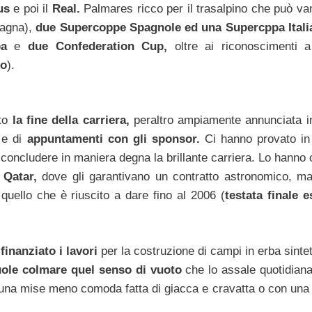
us
e poi il
Real.
Palmares ricco per il trasalpino che può van
pagna),
due Supercoppe Spagnole ed una Supercppa Itali
opa
e
due Confederation Cup,
oltre ai riconoscimenti a 
ro
).
ato
la fine della carriera,
peraltro ampiamente annunciata i
a e di
appuntamenti con gli sponsor.
Ci hanno provato in 
i concludere in maniera degna la brillante carriera. Lo hanno
l
Qatar,
dove gli garantivano un contratto astronomico, m
quello che è riuscito a dare fino al 2006 (
testata finale e
r
finanziato i lavori
per la costruzione di campi in erba sinte
vuole colmare quel senso di vuoto
che lo assale quotidian
 una mise meno comoda fatta di giacca e cravatta o con una 