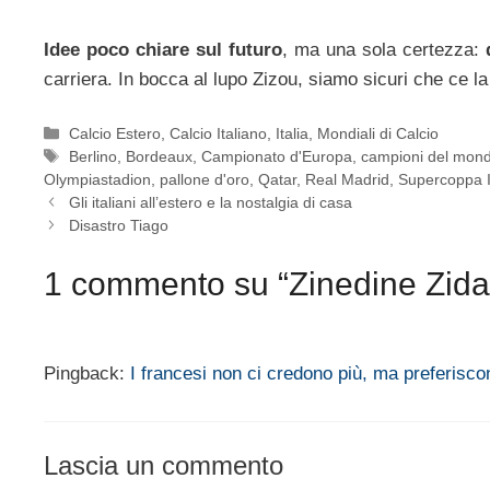
Idee poco chiare sul futuro
, ma una sola certezza:
carriera. In bocca al lupo Zizou, siamo sicuri che ce la
Categorie
Calcio Estero
,
Calcio Italiano
,
Italia
,
Mondiali di Calcio
Tag
Berlino
,
Bordeaux
,
Campionato d'Europa
,
campioni del mon
Olympiastadion
,
pallone d'oro
,
Qatar
,
Real Madrid
,
Supercoppa I
Gli italiani all’estero e la nostalgia di casa
Disastro Tiago
1 commento su “Zinedine Zidane
Pingback:
I francesi non ci credono più, ma preferisco
Lascia un commento