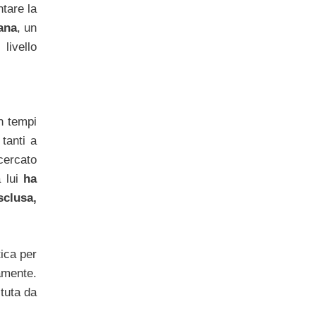
tare la
ana
, un
livello
n tempi
tanti a
 cercato
a lui
ha
sclusa,
tica per
amente.
tuta da