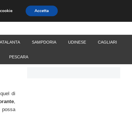
 cookie
Accetta
S
CALCIOMERCATO
ALLENATORI
ATALANTA
SAMPDORIA
UDINESE
CAGLIARI
PESCARA
 quel di
orante
,
e possa