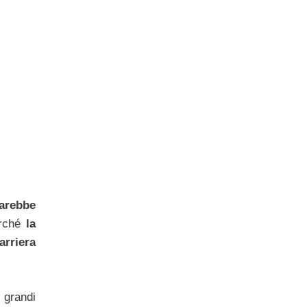
arebbe
erché
la
arriera
 grandi