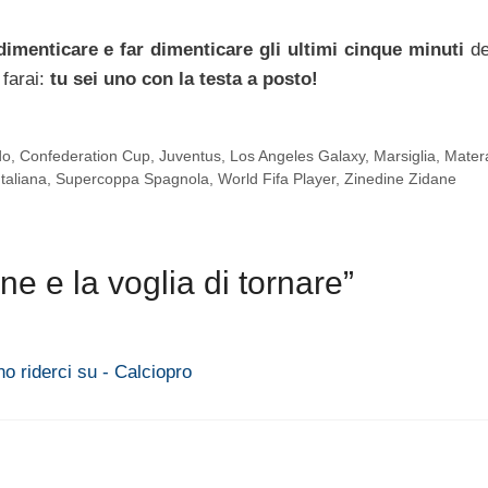
dimenticare e far dimenticare gli ultimi cinque minuti
de
 farai:
tu sei uno con la testa a posto!
do
,
Confederation Cup
,
Juventus
,
Los Angeles Galaxy
,
Marsiglia
,
Mater
taliana
,
Supercoppa Spagnola
,
World Fifa Player
,
Zinedine Zidane
 e la voglia di tornare”
no riderci su - Calciopro