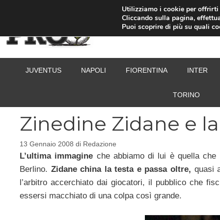
Vai
Utilizziamo i cookie per offrirt
Cliccando sulla pagina, effettua
al
Puoi scoprire di più su quali c
contenuto
JUVENTUS
NAPOLI
FIORENTINA
INTER
TORINO
Zinedine Zidane e la
13 Gennaio 2008
di
Redazione
L’ultima immagine
che abbiamo di lui è quella che 
Berlino.
Zidane china la testa e passa oltre,
quasi a
l’arbitro accerchiato dai giocatori, il pubblico che 
essersi macchiato di una colpa così grande.