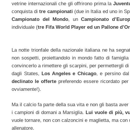
vetrine internazionali che gli offrirono prima la
Juvent
conquista di
tre campionati
(due in Italia ed uno in S
Campionato del Mondo
, un
Campionato d’Eur
individuale (
tre Fifa World Player ed un Pallone d’O
La notte trionfale della nazionale italiana ne ha segn
non sospetti, proiettandolo in mondo fatto di famigli
convincerlo a rimettere gli scarpini, per permettergli d
dagli States,
Los Angeles e Chicago
, e persino da
declinato le offerte
preferendo essere ricordato per 
ovviamente!).
Ma il calcio fa parte della sua vita e non gli basta ave
i campioni di domani a Marsiglia.
Lui vuole di più, 
vuole tornare, non con calzoncini e maglietta, ma con
allenatore.