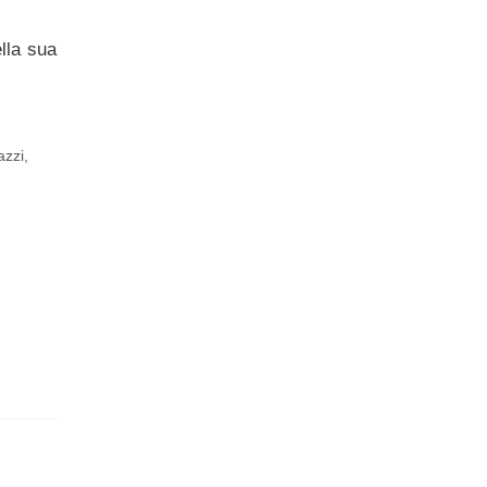
lla sua
azzi
,